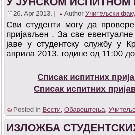
У ЈУНСКОМ ИСПИТНОМ 
26. Apr 2013. |
Author
Учитељски фак
Сви студенти могу да провере
пријављен . За све евентуалне
јаве у студентску службу у К
априла 2013. године од 11:00 до
Списак испитних прија
Списак испитних пријав
Posted in
Вести
,
Обавештења
,
Учитељс
ИЗЛОЖБА СТУДЕНТСКИ