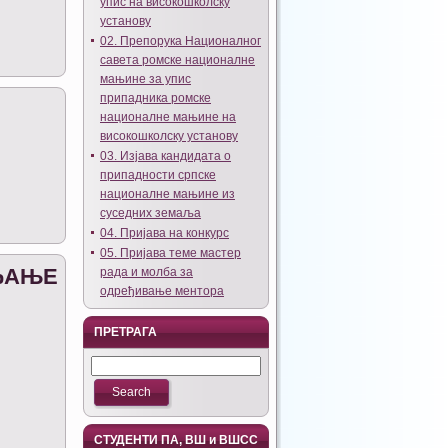
упис на високошколску
установу
02. Препорука Националног
савета ромске националне
мањине за упис
припадника ромске
националне мањине на
високошколску установу
03. Изјава кандидата о
припадности српске
националне мањине из
суседних земаља
04. Пријава на конкурс
05. Пријава теме мастер
ЂАЊЕ
рада и молба за
одређивање ментора
ПРЕТРАГА
СТУДЕНТИ ПА, ВШ и ВШСС