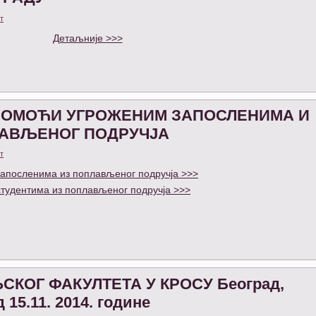
т
Детаљније >>>
 ПОМОЋИ УГРОЖЕНИМ ЗАПОСЛЕНИМА И
ЛАВЉЕНОГ ПОДРУЧЈА
т
запосленима из поплављеног подручја >>>
студентима из поплављеног подручја >>>
СКОГ ФАКУЛТЕТА У КРОСУ Београд,
15.11. 2014. године