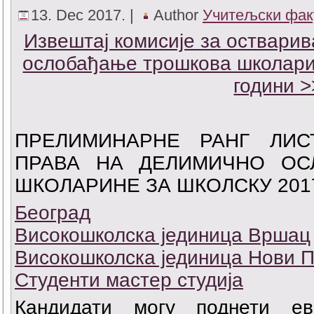
13. Dec 2017. |
Author
Учитељски фак
Извештај комисије за оствари
ослобађање трошкова школарин
години >
ПРЕЛИМИНАРНЕ РАНГ ЛИС
ПРАВА НА ДЕЛИМИЧНО ОС
ШКОЛАРИНЕ ЗА ШКОЛСКУ 2017
Београд
Високошколска јединица Вршац
Високошколска јединица Нови 
Студенти мастер студија
Кандидати могу поднети ев