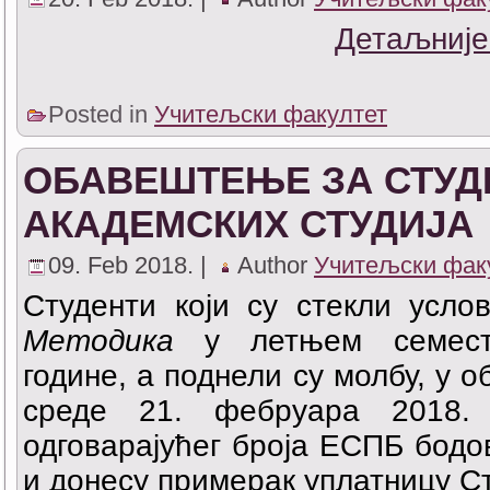
Детаљније
Posted in
Учитељски факултет
ОБАВЕШТЕЊЕ ЗА СТУД
АКАДЕМСКИХ СТУДИЈА
09. Feb 2018. |
Author
Учитељски фак
Студенти који су стекли усл
Методика
у летњем семестр
године, а поднели су молбу, у о
среде 21. фебруара 2018. 
одговарајућег броја ЕСПБ бодов
и донесу примерак уплатницу Ст