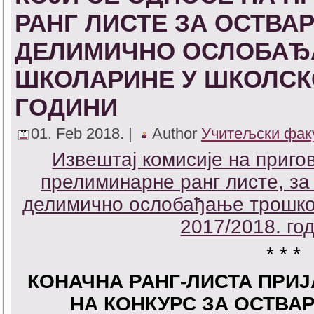
РАНГ ЛИСТЕ ЗА ОСТВА
ДЕЛИМИЧНО ОСЛОБАЂ
ШКОЛАРИНЕ У ШКОЛСКОЈ
ГОДИНИ
01. Feb 2018. |
Author
Учитељски фак
Извештај комисије на пригов
прелиминарне ранг листе, з
делимично ослобађање трошко
2017/2018. го
* * *
КОНАЧНА РАНГ-ЛИСТА ПРИ
НА КОНКУРС
ЗА ОСТВА