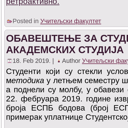
ретроактивно.
Posted in
Учитељски факултет
ОБАВЕШТЕЊЕ ЗА СТУД
АКАДЕМСКИХ СТУДИЈА
18. Feb 2019. |
Author
Учитељски фак
Студенти који су стекли усл
м
етодика
у летњем семестру шк
а поднели су молбу, у обавези 
22. фебруара 2019. године изв
броја ЕСПБ бодова (број ЕСП
примерак уплатнице Студентско