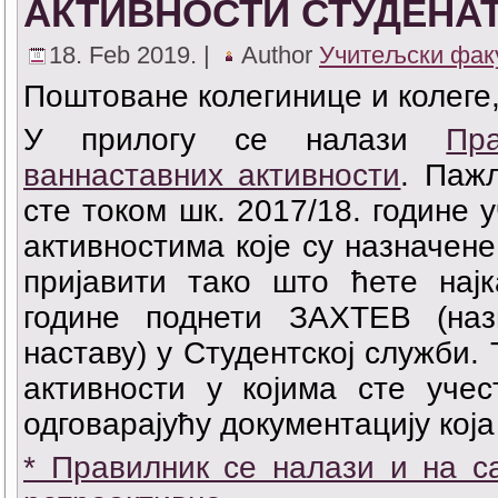
АКТИВНОСТИ СТУДЕНА
18. Feb 2019. |
Author
Учитељски фак
Поштоване колегинице и колеге
У прилогу се налази
Пр
ваннаставних активности
. Паж
сте током шк. 2017/18. године 
активностима које су назначен
пријавити тако што ћете најк
године поднети ЗАХТЕВ (наз
наставу) у Студентској служби.
активности у којима сте уче
одговарајућу документацију која
* Правилник се налази и на с