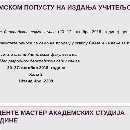
МСКОМ ПОПУСТУ НА ИЗДАЊА УЧИТЕЉ
т
г београдског сајма књига
(20–27. октобра 2019. године) цен
акултета односе се само на продају у оквиру Сајма и не важе за п
сетите штанд Учитељског факултета на
 Међународном београдском сајму књига
20–27. октобар 2019. године
Хала 2
Штанд број 2209
ЕНТЕ МАСТЕР АКАДЕМСКИХ СТУДИЈА
ОДИНЕ
т