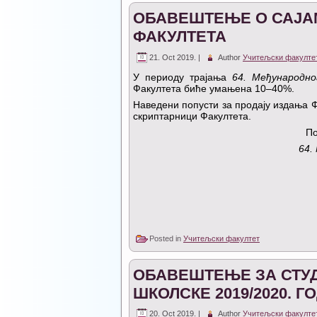
ОБАВЕШТЕЊЕ О САЈА
ФАКУЛТЕТА
21. Oct 2019. |
Author
Учитељски факулте
У периоду трајања
6
4. Међународно
Факултета биће умањена 10–40%.
Наведени попусти за продају издања Ф
скриптарници Факултета.
По
64.
Posted in
Учитељски факултет
ОБАВЕШТЕЊЕ ЗА СТУД
ШКОЛСКЕ 2019/2020. Г
20. Oct 2019. |
Author
Учитељски факулте