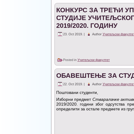
КОНКУРС ЗА ТРЕЋИ У
СТУДИЈЕ УЧИТЕЉСКОГ
2019/2020. ГОДИНУ
23. Oct 2019. |
Author
Учитељски факулте
Posted in
Учитељски факултет
ОБАВЕШТЕЊЕ ЗА СТУД
22. Oct 2019. |
Author
Учитељски факулте
Поштовани студенти,
Изборни предмет
Стваралачке активн
2019/2020. години због одсутства пр
определити за остале предмете из гру