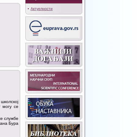
Актуелности
 школској
т могу се
ке службе
ана Бура