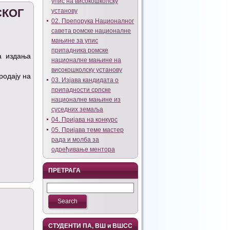
упис на високошколску
СКОГ
установу
02. Препорука Националног
савета ромске националне
мањине за упис
припадника ромске
а издања
националне мањине на
високошколску установу
родају на
03. Изјава кандидата о
припадности српске
националне мањине из
суседних земаља
04. Пријава на конкурс
05. Пријава теме мастер
рада и молба за
одређивање ментора
ПРЕТРАГА
СТУДЕНТИ ПА, ВШ и ВШСС