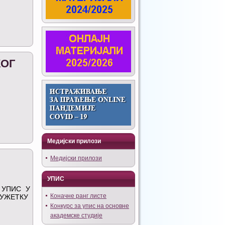
КОГ
Медијски прилози
Медијски прилози
УПИС
 УПИС У
Коначне ранг листе
ДУЖЕТКУ
Конкурс за упис на основне
академске студије