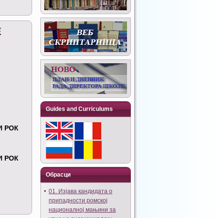
Е
Guides and Curriculums
И РОК
И РОК
Обрасци
01. Изјава кандидата о
припадности ромској
националној мањини за