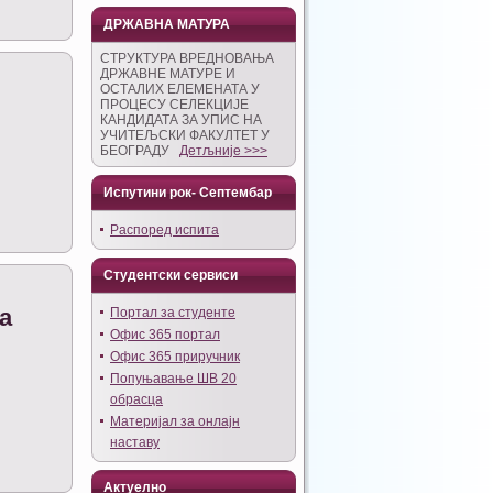
ДРЖАВНА МАТУРА
СТРУКТУРА ВРЕДНОВАЊА
ДРЖАВНЕ МАТУРЕ И
ОСТАЛИХ ЕЛЕМЕНАТА У
ПРОЦЕСУ СЕЛЕКЦИЈЕ
КАНДИДАТА ЗА УПИС НА
УЧИТЕЉСКИ ФАКУЛТЕТ У
БЕОГРАДУ
Детљније >>>
Испутини рок- Септембар
Распоред испита
Студентски сервиси
а
Портал за студенте
Офис 365 портал
Офис 365 приручник
Попуњавање ШВ 20
обрасца
Материјал за онлајн
наставу
Актуелно