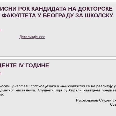
ПИСНИ РОК КАНДИДАТА НА ДОКТОРСКЕ
 ФАКУЛТЕТА У БЕОГРАДУ ЗА ШКОЛСКУ
т
Детаљније >>>
ЕНТЕ IV ГОДИНЕ
т
ости у настави српског језика и књижевности
се не реализују у
едметног наставника. Студенти који су бирали наведени предме
пе.
Руководилац Студентс
Суз