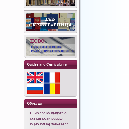
Guides and Curriculums
Обрасци
01. Изјава кандидата о
припадности ромској
националној мањини за