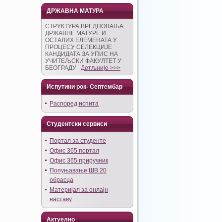
ДРЖАВНА МАТУРА
СТРУКТУРА ВРЕДНОВАЊА
ДРЖАВНЕ МАТУРЕ И
ОСТАЛИХ ЕЛЕМЕНАТА У
ПРОЦЕСУ СЕЛЕКЦИЈЕ
КАНДИДАТА ЗА УПИС НА
УЧИТЕЉСКИ ФАКУЛТЕТ У
БЕОГРАДУ
Детљније >>>
Испутини рок- Септембар
Распоред испита
Студентски сервиси
Портал за студенте
Офис 365 портал
Офис 365 приручник
Попуњавање ШВ 20
обрасца
Материјал за онлајн
наставу
Актуелно