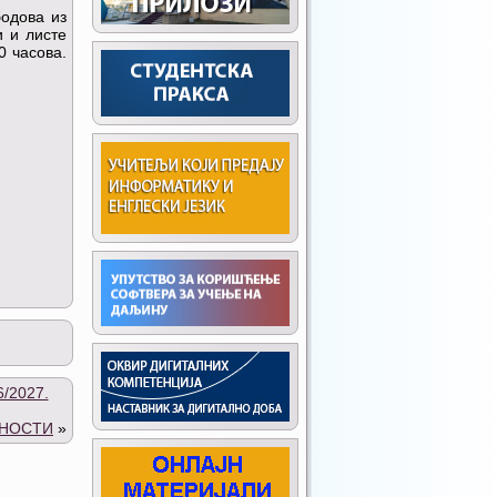
бодова из
и и листе
0 часова.
/2027.
БНОСТИ
»