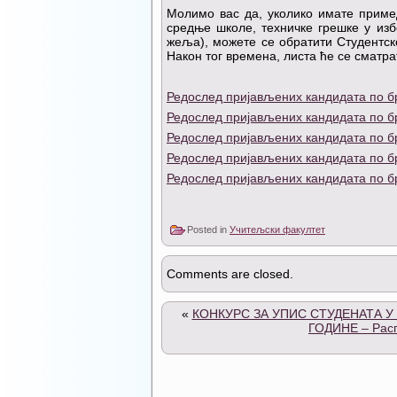
Молимо вас да, уколико имате примед
средње школе, техничке грешке у изб
жељa), можете се обратити Студентско
Након тог времена, листа ће се сматра
Редослед пријављених кандидата по б
Редослед пријављених кандидата по бр
Редослед пријављених кандидата по б
Редослед пријављених кандидата по б
Редослед пријављених кандидата по бр
Posted in
Учитељски факултет
Comments are closed.
«
КОНКУРС ЗА УПИС СТУДЕНАТА У
ГОДИНЕ – Расп