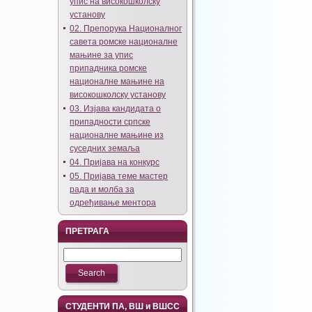
упис на високошколску
установу
02. Препорука Националног
савета ромске националне
мањине за упис
припадника ромске
националне мањине на
високошколску установу
03. Изјава кандидата о
припадности српске
националне мањине из
суседних земаља
04. Пријава на конкурс
05. Пријава теме мастер
рада и молба за
одређивање ментора
ПРЕТРАГА
СТУДЕНТИ ПА, ВШ и ВШСС