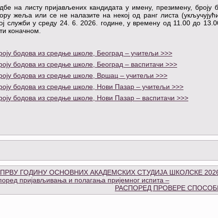
бе на листу пријављених кандидата у имену, презимену, броју 
ору жеља или се не налазите на некој од ранг листа (укључујућ
ј служби у среду 24. 6. 2026. године, у времену од 11.00 до 13.0
ти коначном.
роју бодова из средње школе, Београд – учитељи >>>
оју бодова из средње школе, Београд – васпитачи >>>
роју бодова из средње школе, Вршац – учитељи >>>
роју бодова из средње школе, Нови Пазар – учитељи >>>
оју бодова из средње школе, Нови Пазар – васпитачи >>>
 ПРВУ ГОДИНУ ОСНОВНИХ АКАДЕМСКИХ СТУДИЈА ШКОЛСКЕ 2026
оред пријављивања и полагања пријемног испита –
РАСПОРЕД ПРОВЕРЕ СПОСО