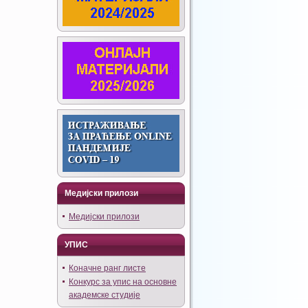
Медијски прилози
Медијски прилози
УПИС
Коначне ранг листе
Конкурс за упис на основне
академске студије