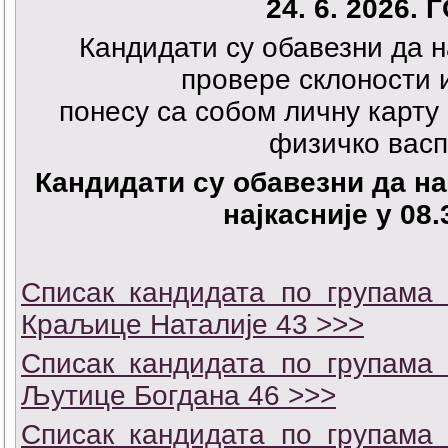
24. 6. 2026.
Кандидати су обавезни да н
провере склоности 
понесу са собом личну карту
физичко вас
Кандидати су обавезни да на
најкасније у 08.
Списак кандидата по групама 
Краљице Наталије 43 >>>
Списак кандидата по групама 
Љутице Богдана 46 >>>
Списак кандидата по групама 