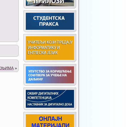
ШЕЊИМА
»