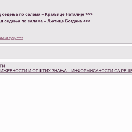
 седења по салама – Краљице Наталије >>>
д седења по салама – Љутице Богдана >>>
љски факултет
ТИ
 КЊИЖЕВНОСТИ И ОПШТИХ ЗНАЊА – ИНФОРМИСАНОСТИ СА РЕ