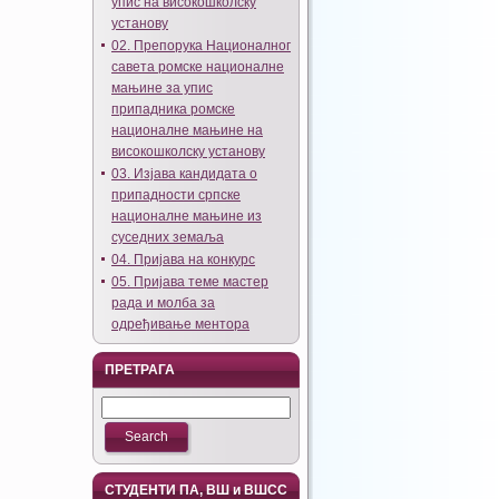
упис на високошколску
установу
02. Препорука Националног
савета ромске националне
мањине за упис
припадника ромске
националне мањине на
високошколску установу
03. Изјава кандидата о
припадности српске
националне мањине из
суседних земаља
04. Пријава на конкурс
05. Пријава теме мастер
рада и молба за
одређивање ментора
ПРЕТРАГА
СТУДЕНТИ ПА, ВШ и ВШСС