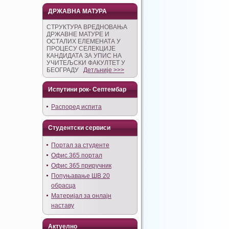
ДРЖАВНА МАТУРА
СТРУКТУРА ВРЕДНОВАЊА
ДРЖАВНЕ МАТУРЕ И
ОСТАЛИХ ЕЛЕМЕНАТА У
ПРОЦЕСУ СЕЛЕКЦИЈЕ
КАНДИДАТА ЗА УПИС НА
УЧИТЕЉСКИ ФАКУЛТЕТ У
БЕОГРАДУ
Детљније >>>
Испутини рок- Септембар
Распоред испита
Студентски сервиси
Портал за студенте
Офис 365 портал
Офис 365 приручник
Попуњавање ШВ 20
обрасца
Материјал за онлајн
наставу
Актуелно