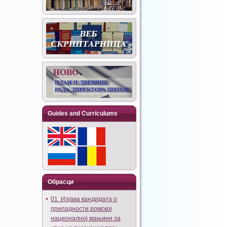
Guides and Curriculums
Обрасци
01. Изјава кандидата о
припадности ромској
националној мањини за