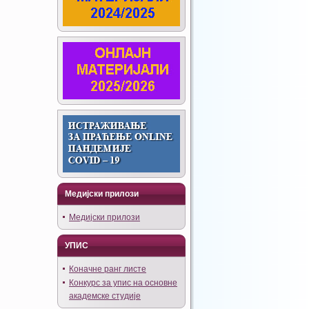
Медијски прилози
Медијски прилози
УПИС
Коначне ранг листе
Конкурс за упис на основне
академске студије