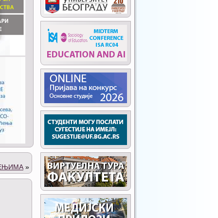
ШЕЊИМА
»