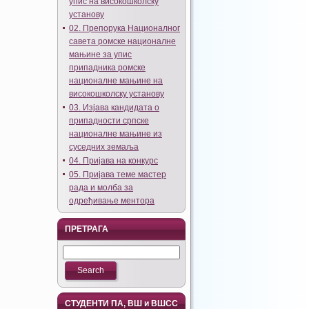
упис на високошколску
установу
02. Препорука Националног
савета ромске националне
мањине за упис
припадника ромске
националне мањине на
високошколску установу
03. Изјава кандидата о
припадности српске
националне мањине из
суседних земаља
04. Пријава на конкурс
05. Пријава теме мастер
рада и молба за
одређивање ментора
ПРЕТРАГА
СТУДЕНТИ ПА, ВШ и ВШСС