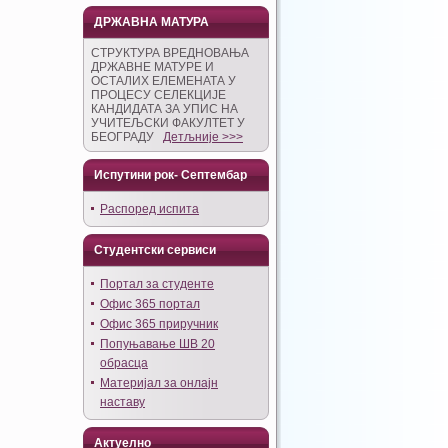
ДРЖАВНА МАТУРА
СТРУКТУРА ВРЕДНОВАЊА
ДРЖАВНЕ МАТУРЕ И
ОСТАЛИХ ЕЛЕМЕНАТА У
ПРОЦЕСУ СЕЛЕКЦИЈЕ
КАНДИДАТА ЗА УПИС НА
УЧИТЕЉСКИ ФАКУЛТЕТ У
БЕОГРАДУ
Детљније >>>
Испутини рок- Септембар
Распоред испита
Студентски сервиси
Портал за студенте
Офис 365 портал
Офис 365 приручник
Попуњавање ШВ 20
обрасца
Материјал за онлајн
наставу
Актуелно