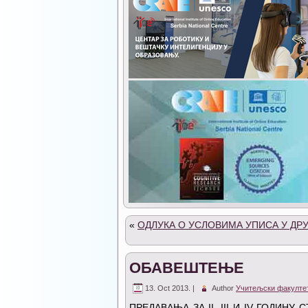
«
ОДЛУКА О УСЛОВИМА УПИСА У ДРУГ
ОБАВЕШТЕЊЕ
13. Oct 2013. |
Author
Учитељски факулте
ПРЕДАВАЊА ЗА II, III И IV ГОДИНУ