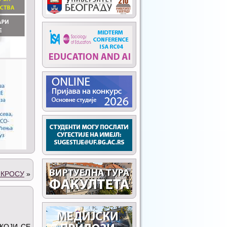
 КРОСУ
»
 КОЈИ СЕ