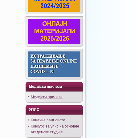
Медијски прилози
Медијски прилози
УПИС
Коначне ранг листе
Конкурс за упис на основне
академске студије