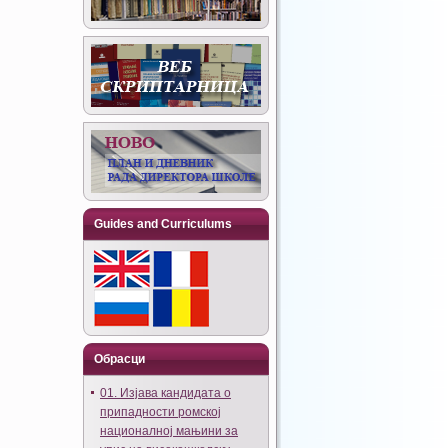
Guides and Curriculums
Обрасци
01. Изјава кандидата о
припадности ромској
националној мањини за