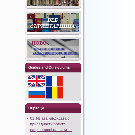
Guides and Curriculums
Обрасци
01. Изјава кандидата о
припадности ромској
националној мањини за