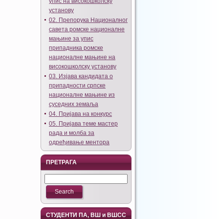
упис на високошколску
установу
02. Препорука Националног
савета ромске националне
мањине за упис
припадника ромске
националне мањине на
високошколску установу
03. Изјава кандидата о
припадности српске
националне мањине из
суседних земаља
04. Пријава на конкурс
05. Пријава теме мастер
рада и молба за
одређивање ментора
ПРЕТРАГА
СТУДЕНТИ ПА, ВШ и ВШСС