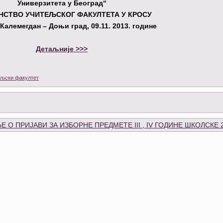
Универзитета у Београд“
ЕНСТВО УЧИТЕЉСКОГ ФАКУЛТЕТА У КРОСУ
 Калемегдан – Доњи град
, 09.11.
201
3
. године
Детаљније >>>
љски факултет
 О ПРИЈАВИ ЗА ИЗБОРНЕ ПРЕДМЕТЕ III , IV ГОДИНЕ ШКОЛСКЕ 2