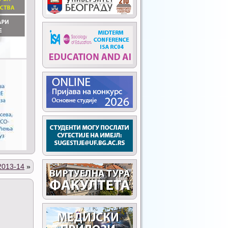
013-14
»