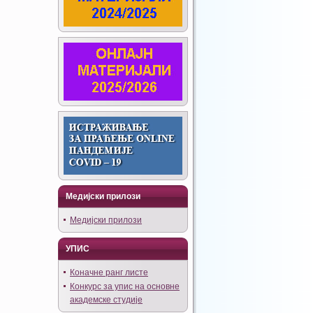
Медијски прилози
Медијски прилози
УПИС
Коначне ранг листе
Конкурс за упис на основне
академске студије