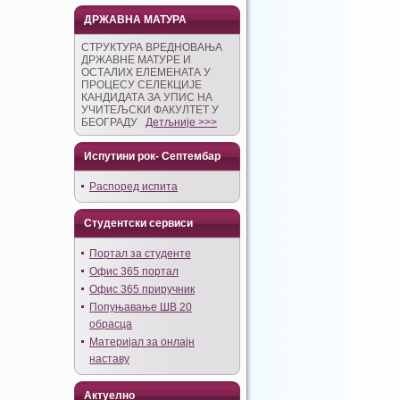
ДРЖАВНА МАТУРА
СТРУКТУРА ВРЕДНОВАЊА
ДРЖАВНЕ МАТУРЕ И
ОСТАЛИХ ЕЛЕМЕНАТА У
ПРОЦЕСУ СЕЛЕКЦИЈЕ
КАНДИДАТА ЗА УПИС НА
УЧИТЕЉСКИ ФАКУЛТЕТ У
БЕОГРАДУ
Детљније >>>
Испутини рок- Септембар
Распоред испита
Студентски сервиси
Портал за студенте
Офис 365 портал
Офис 365 приручник
Попуњавање ШВ 20
обрасца
Материјал за онлајн
наставу
Актуелно