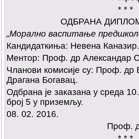
* * *
ОДБРАНА ДИПЛО
„Морално васпитање предшколс
Кандидаткиња: Невена Каназир
Ментор: Проф. др Александар С
Чланови комисије су: Проф. др
Драгана Богавац.
Одбрана је заказана у среда 10.
број 5 у приземљу.
08. 02. 2016.
Проф. 
* * *