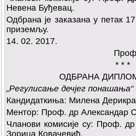
Невена Буђевац.
Одбрана је заказана у петак 17.
приземљу.
14. 02. 2017.
Проф
* * *
ОДБРАНА ДИПЛО
„
Регулисање дечјег понашања“
Кандидаткиња:
Милена Дерикра
Ментор: Проф. др Александар С
Чланови комисије су: Проф. д
Зорица Ковачевић.