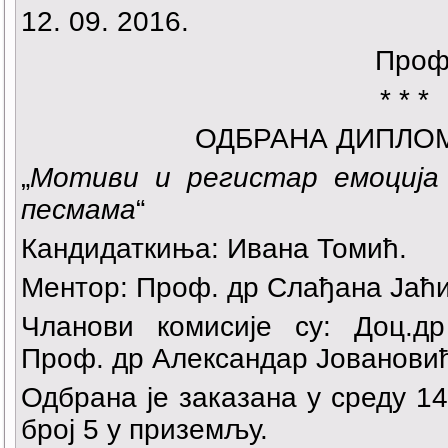
12. 09. 2016.
Проф
* * *
ОДБРАНА ДИПЛО
„
Мотиви и регистар емоција
песмама
“
Кандидаткиња: Ивана Томић.
Ментор: Проф. др Слађана Јаћ
Чланови комисије су: Доц.д
Проф. др Александар Јованови
Одбрана је заказана у среду 14.
број 5 у приземљу.