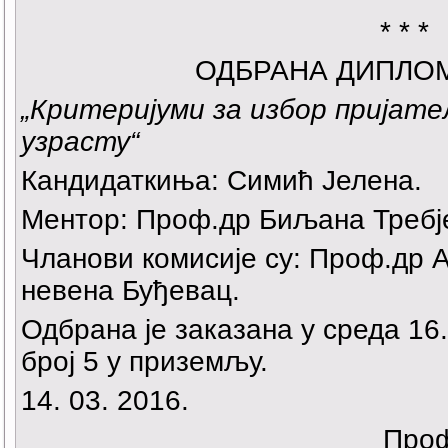
* * *
ОДБРАНА ДИПЛО
„Критеријуми за избор пријат
узрасту“
Кандидаткиња: Симић Јелена.
Ментор: Проф.др Биљана Требј
Чланови комисије су: Проф.др 
невена Буђевац.
Одбрана је заказана у среда 16.
број 5 у приземљу.
14. 03. 2016.
Проф