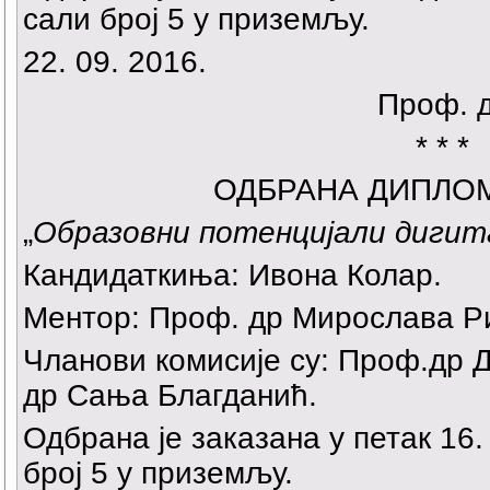
сали број 5 у приземљу.
22. 09. 2016.
Проф. 
* * *
ОДБРАНА ДИПЛО
„
Образовни потенцијали дигит
Кандидаткиња: Ивона Колар.
Ментор: Проф. др Мирослава Р
Чланови комисије су: Проф.др 
др Сања Благданић.
Одбрана је заказана у петак 16. 
број 5 у приземљу.