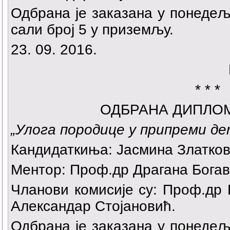
Одбрана је заказана у понедеља
сали број 5 у приземљу.
23. 09. 2016.
* * *
ОДБРАНА ДИПЛО
„
Улога породице у припреми д
Кандидаткиња:
Јасмина Златко
Ментор: Проф.др Драгана Богав
Чланови комисије су: Проф.др
Александар Стојановић.
Одбрана је заказана у понедеља