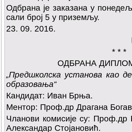
Одбрана је заказана у понедеља
сали број 5 у приземљу.
23. 09. 2016.
* * *
ОДБРАНА ДИПЛО
„
Предшколска установа као д
образовања“
Кандидат:
Иван Брња
.
Ментор: Проф.др Драгана Богав
Чланови комисије су: Проф.др
Александар Стојановић.