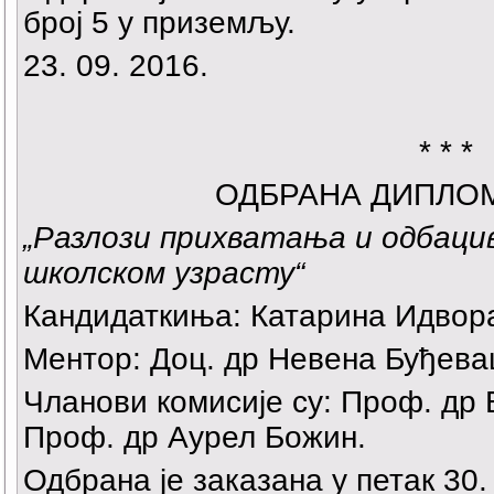
број 5 у приземљу.
23. 09. 2016.
* * *
ОДБРАНА ДИПЛО
„
Разлози прихватања и одбац
школском узрасту
“
Кандидаткиња: Катарина Идвор
Ментор: Доц. др Невена Буђева
Чланови комисије су: Проф. др
Проф. др Аурел Божин.
Одбрана је заказана у петак 30. 