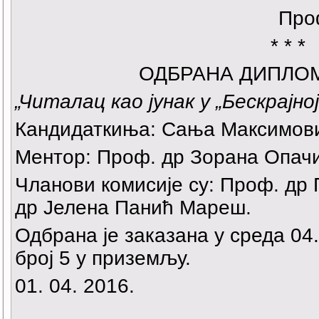
Про
* * *
ОДБРАНА ДИПЛО
„Читалац као јунак у „Бескрајн
Кандидаткиња: Сања Максимов
Ментор: Проф. др Зорана Опач
Чланови комисије су: Проф. др
др Јелена Панић Мареш.
Одбрана је заказана у среда 04.
број 5 у приземљу.
01. 04. 2016.