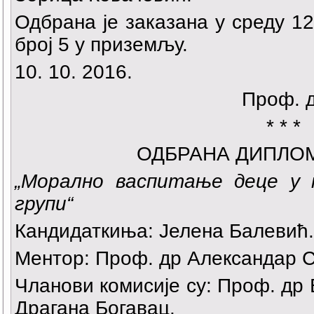
Одбрана је заказана у среду 12.
број 5 у приземљу.
10. 10. 2016.
Проф. 
* * *
ОДБРАНА ДИПЛО
„
Морално васпитање деце у п
групи“
Кандидаткиња:
Јелена Балевић
.
Ментор: Проф. др Александар С
Чланови комисије су: Проф. др
Драгана Богавац.