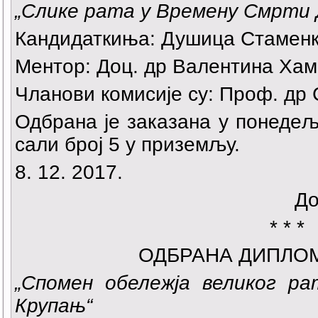
„
Слике рата у Времену Смрти 
Кандидаткиња:
Душица Стаменк
Ментор: Доц. др Валентина Хам
Чланови комисије су: Проф. др
Одбрана је заказана у понедеља
сали број 5 у приземљу.
8. 12. 2017.
До
* * *
ОДБРАНА ДИПЛО
„Спомен обележја великог р
Крупањ
“