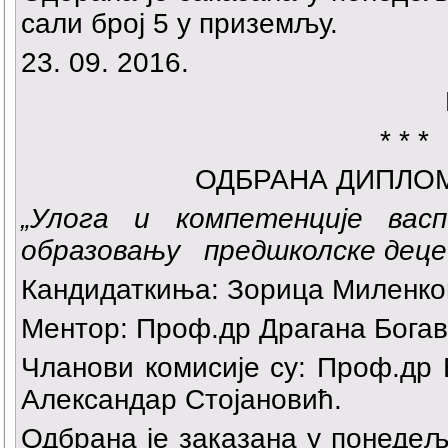
сали број 5 у приземљу.
23. 09. 2016.
* * *
ОДБРАНА ДИПЛО
„Улога и компетенције вас
образовању предшколске деце
Кандидаткиња:
Зорица Миленко
Ментор: Проф.др Драгана Богав
Чланови комисије су: Проф.др
Александар Стојановић.
Одбрана је заказана у понедеља