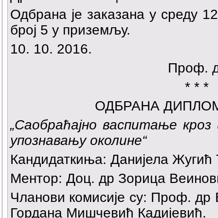
Одбрана је заказана у среду 12.
број 5 у приземљу.
10. 10. 2016.
Проф. 
* * *
ОДБРАНА ДИПЛО
„Саобраћајно васпитање кроз
упознавању околине
“
Кандидаткиња:
Данијела Жугић
Ментор: Доц. др Зорица Веинов
Чланови комисије су: Проф. др
Гордана Мишчевић Кадијевић.