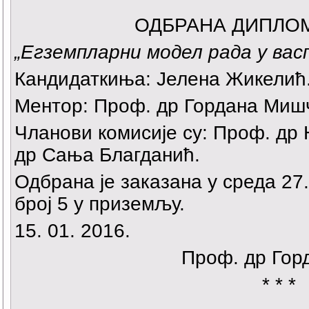
ОДБРАНА ДИПЛО
„Егземпларни модел рада у вас
Кандидаткиња: Јелена Жикелић
Ментор: Проф. др Гордана Миш
Чланови комисије су: Проф. др 
др Сања Благданић.
Одбрана је заказана у среда 27.
број 5 у приземљу.
15. 01. 2016.
Проф. др Гор
* * *