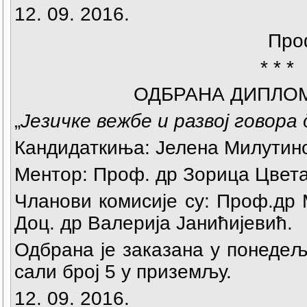
12. 09. 2016.
Про
* * *
ОДБРАНА ДИПЛО
„
Језичке вежбе и развој говора
Кандидаткиња: Јелена Милутин
Ментор: Проф. др Зорица Цвет
Чланови комисије су: Проф.др
Доц. др Валерија Јанићијевић.
Одбрана је заказана у понедеља
сали број 5 у приземљу.
12. 09. 2016.