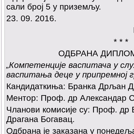
сали број 5 у приземљу.
23. 09. 2016.
* * *
ОДБРАНА ДИПЛО
„Компетенције васпитача у сл
васпитања деце у припремној г
Кандидаткиња: Бранка Дрљан Д
Ментор: Проф. др Александар С
Чланови комисије су: Проф. др
Драгана Богавац.
Одбрана је заказана у понедељак