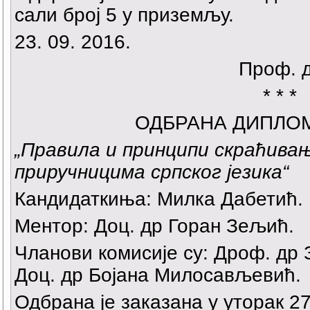
сали број 5 у приземљу.
23. 09. 2016.
Проф. 
* * *
ОДБРАНА ДИПЛО
„Правила и принципи скраћива
приручницима српског језика“
Кандидаткиња: Милка Дабетић.
Ментор: Доц. др Горан Зељић.
Чланови комисије су: Дроф. др
Доц. др Бојана Милосављевић.
Одбрана је заказана у уторак 27.