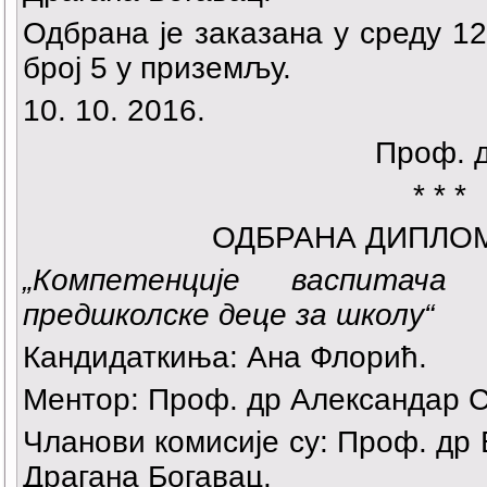
Одбрана је заказана у среду 12.
број 5 у приземљу.
10. 10. 2016.
Проф. 
* * *
ОДБРАНА ДИПЛО
„
Компетенције васпитача
предшколске деце за школу“
Кандидаткиња:
Ана Флорић
.
Ментор: Проф. др Александар С
Чланови комисије су: Проф. др
Драгана Богавац.