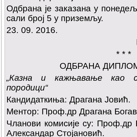
Одбрана је заказана у понедеља
сали број 5 у приземљу.
23. 09. 2016.
* * *
ОДБРАНА ДИПЛО
„
Казна и кажњавање као с
породици
“
Кандидаткиња:
Драгана Јовић
.
Ментор: Проф.др Драгана Богав
Чланови комисије су: Проф.др
Александар Стојановић.