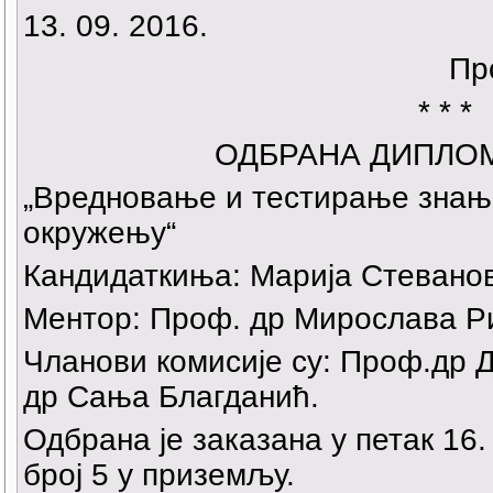
13. 09. 2016.
Пр
* * *
ОДБРАНА ДИПЛО
„Вредновање и тестирање знањ
окружењу“
Кандидаткиња: Марија Стеванов
Ментор: Проф. др Мирослава Р
Чланови комисије су: Проф.др 
др Сања Благданић.
Одбрана је заказана у петак 16. 
број 5 у приземљу.