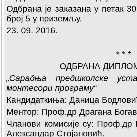
Одбрана је заказана у петак 30.
број 5 у приземљу.
23. 09. 2016.
* * *
ОДБРАНА ДИПЛО
„
Сарадња предшколске уст
монтесори програму
“
Кандидаткиња:
Даница Бодлови
Ментор: Проф.др Драгана Богав
Чланови комисије су: Проф.др
Александар Стојановић.