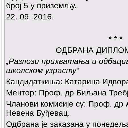
број 5 у приземљу.
22. 09. 2016.
* * *
ОДБРАНА ДИПЛО
„
Разлози прихватања и одбац
школском узрасту
“
Кандидаткиња: Катарина Идвор
Ментор: Проф. др Биљана Треб
Чланови комисије су: Проф. др 
Невена Буђевац.
Одбрана је заказана у понедељак