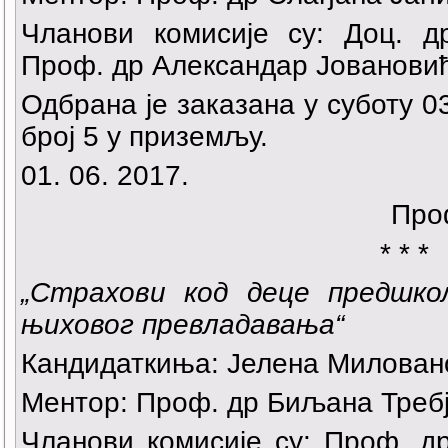
Чланови комисије су: Доц. 
Проф. др Александар Јованови
Одбрана је заказана у суботу 03
број 5 у приземљу.
01. 06. 2017.
Про
* * *
„
Страхови код деце предшко
њиховог превладавања“
Кандидаткиња:
Јелена Милован
Ментор: Проф. др Биљана Треб
Чланови комисије су: Проф. д