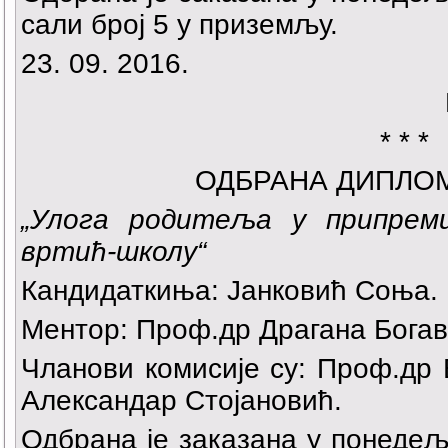
сали број 5 у приземљу.
23. 09. 2016.
* * *
ОДБРАНА ДИПЛО
„
Улога родитеља у припрем
вртић-школу“
Кандидаткиња:
Јанковић Соња
.
Ментор: Проф.др Драгана Богав
Чланови комисије су: Проф.др
Александар Стојановић.
Одбрана је заказана у понедеља