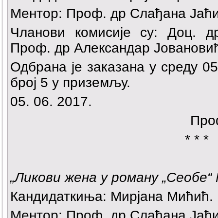
Ментор: Проф. др Слађана Јаћ
Чланови комисије су: Доц. 
Проф. др Александар Јованови
Одбрана је заказана у среду 05.
број 5 у приземљу.
05. 06. 2017.
Про
* * *
„Ликови жена у роману „Сеобе“
Кандидаткиња:
Мирјана Мићић
.
Ментор: Проф. др Слађана Јаћ