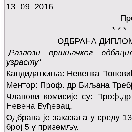
13. 09. 2016.
Пр
* * *
ОДБРАНА ДИПЛО
„
Разлози вршњачког одбаци
узрасту
“
Кандидаткиња: Невенка Попови
Ментор: Проф. др Биљана Треб
Чланови комисије су: Проф.д
Невена Буђевац.
Одбрана је заказана у среду 13.
број 5 у приземљу.