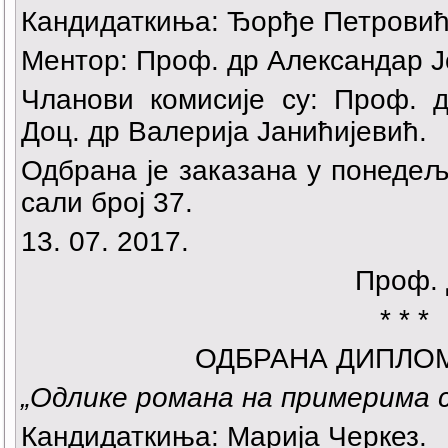
Кандидаткиња:
Ђорђе Петрови
Ментор: Проф. др Александар Ј
Чланови комисије су: Проф. 
Доц. др Валерија Јанићијевић.
Одбрана је заказана у понедеља
сали број 37.
13. 07. 2017.
Проф. 
* * *
ОДБРАНА ДИПЛО
„Одлике романа на примерима с
Кандидаткиња:
Марија Черкез
.