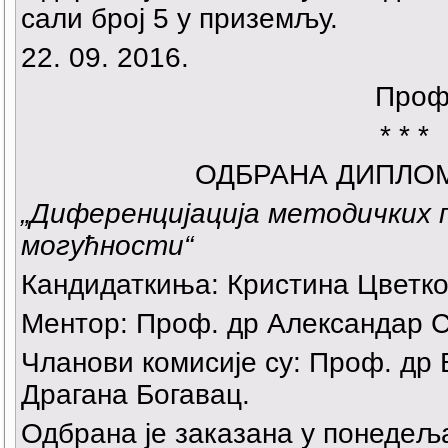
сали број 5 у приземљу.
22. 09. 2016.
Проф
* * *
ОДБРАНА ДИПЛО
„Диференцијација методичких п
могућности“
Кандидаткиња: Кристина Цветко
Ментор: Проф. др Александар С
Чланови комисије су: Проф. др
Драгана Богавац.
Одбрана је заказана у понедељак