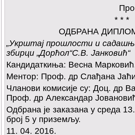
Про
* * *
ОДБРАНА ДИПЛО
„Укрштај прошлости и садашњ
збирци „Дорћол“С.В. Јанковић“
Кандидаткиња: Весна Марковић
Ментор: Проф. др Слађана Јаћ
Чланови комисије су: Доц. др 
Проф. др Александар Јованови
Одбрана је заказана у среда 13.
број 5 у приземљу.
11. 04. 2016.