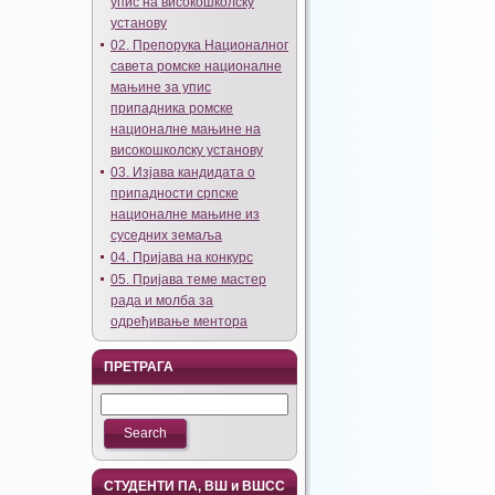
упис на високошколску
установу
02. Препорука Националног
савета ромске националне
мањине за упис
припадника ромске
националне мањине на
високошколску установу
03. Изјава кандидата о
припадности српске
националне мањине из
суседних земаља
04. Пријава на конкурс
05. Пријава теме мастер
рада и молба за
одређивање ментора
ПРЕТРАГА
СТУДЕНТИ ПА, ВШ и ВШСС