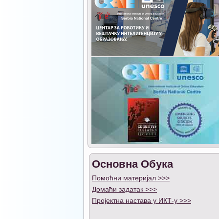
Основна Обука
Помоћни материјал >>>
Домаћи задатак >>>
Пројектна настава у ИКТ-у >>>