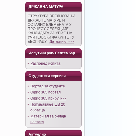
ДРЖАВНА МАТУРА
СТРУКТУРА ВРЕДНОВАЊА
ДРЖАВНЕ МАТУРЕ И
ОСТАЛИХ ЕЛЕМЕНАТА У
ПРОЦЕСУ СЕЛЕКЦИЈЕ
КАНДИДАТА ЗА УПИС НА
УЧИТЕЉСКИ ФАКУЛТЕТ У
БЕОГРАДУ
Детљније >>>
Испутини рок- Септембар
Распоред испита
Студентски сервиси
Портал за студенте
Офис 365 портал
Офис 365 приручник
Попуњавање ШВ 20
обрасца
Материјал за онлајн
наставу
Актуелно