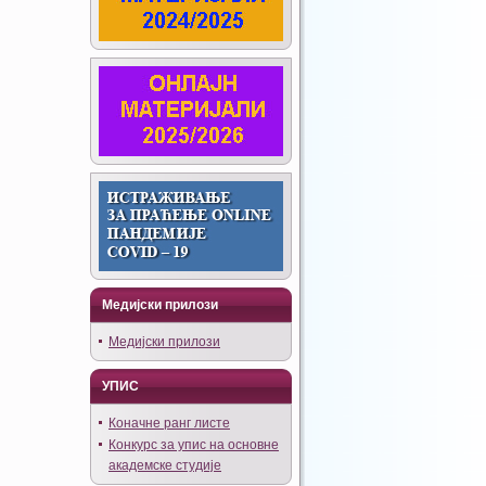
Медијски прилози
Медијски прилози
УПИС
Коначне ранг листе
Конкурс за упис на основне
академске студије