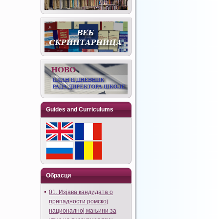
Guides and Curriculums
Обрасци
01. Изјава кандидата о
припадности ромској
националној мањини за