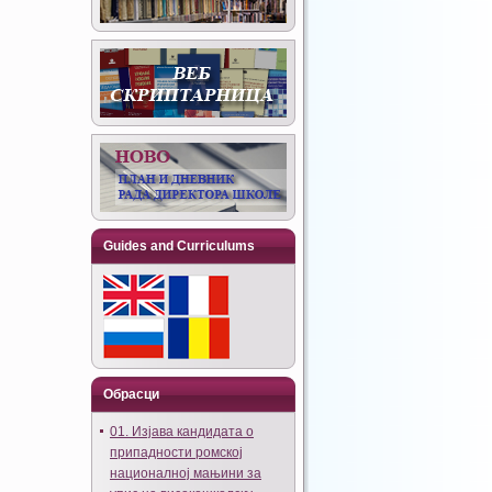
Guides and Curriculums
Обрасци
01. Изјава кандидата о
припадности ромској
националној мањини за