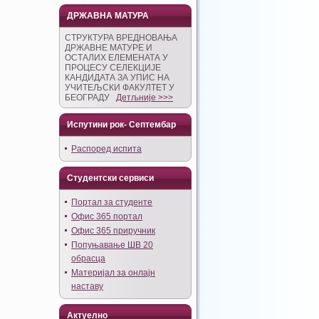
ДРЖАВНА МАТУРА
СТРУКТУРА ВРЕДНОВАЊА
ДРЖАВНЕ МАТУРЕ И
ОСТАЛИХ ЕЛЕМЕНАТА У
ПРОЦЕСУ СЕЛЕКЦИЈЕ
КАНДИДАТА ЗА УПИС НА
УЧИТЕЉСКИ ФАКУЛТЕТ У
БЕОГРАДУ
Детљније >>>
Испутини рок- Септембар
Распоред испита
Студентски сервиси
Портал за студенте
Офис 365 портал
Офис 365 приручник
Попуњавање ШВ 20
обрасца
Материјал за онлајн
наставу
Актуелно