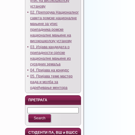
упис на високошколску
установу
02. Препорука Националног
савета ромске националне
мањине за упис
припадника ромске
националне мањине на
високошколску установу
03. Изјава кандидата о
припадности српске
националне мањине из
суседних земаља
04. Пријава на конкурс
05. Пријава теме мастер
рада и молба за
одређивање ментора
ПРЕТРАГА
СТУДЕНТИ ПА, ВШ и ВШСС