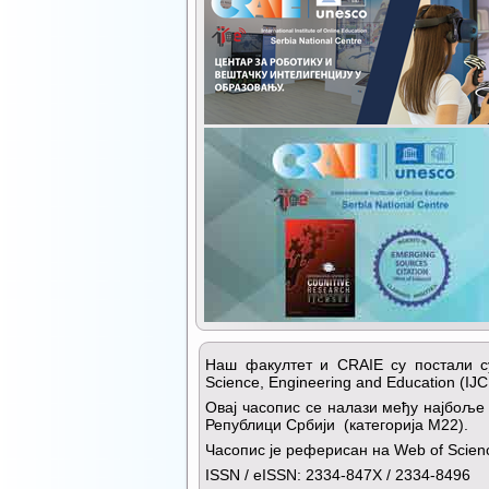
Наш факултет и CRAIE су постали суи
Science, Engineering and Education (IJ
Овај часопис се налази међу најбоље 
Републици Србији (категорија М22).
Часопис је реферисан на Web of Science
ISSN / eISSN: 2334-847X / 2334-8496