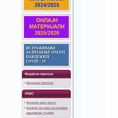
Медијски прилози
Медијски прилози
УПИС
Коначне ранг листе
Конкурс за упис на основне
академске студије