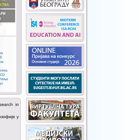
search in
озофије у