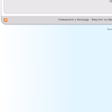
П
Универзитет у Београду - Факултет за об
Des