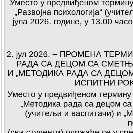
Уместо у предвиђеном термину 
„Развојна психологија“ (учите
јула 2026. године, у 13.00 ча
2
. јул 2026. –
ПРОМЕНА ТЕРМИ
РАДА СА ДЕЦОМ СА СМЕТЊ
И „МЕТОДИКА РАДА СА ДЕЦО
ИСПИТНИ РОК 
Уместо у предвиђеном термину 4
„Методика рада са децом са
(учитељи и васпитачи) и „
п
(сви студенти) одржаће се у сред