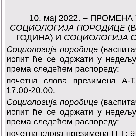
10. мај 2022. – ПРОМЕ
СОЦИОЛОГИЈА ПОРОДИЦЕ
(В
ГОДИНА) И
СОЦИОЛОГИЈА 
Социологија породице
(васпитач
испит ће се одржати у недељу 
према следећем распореду:
почетна слова презимена А-Ђ:
17.00-20.00.
Социологија породице
(васпитач
испит ће се одржати у недељу 
према следећем распореду:
почетна слова презимена П-Т: 9.