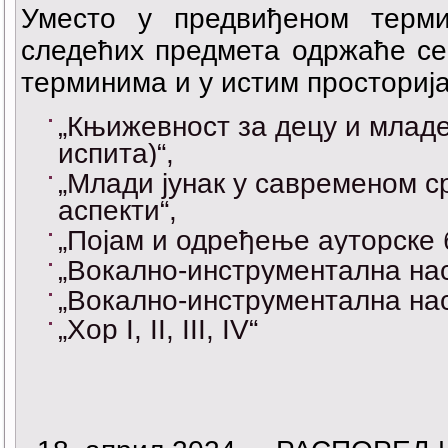
Уместо у предвиђеном терми
следећих предмета одржаће се 
терминима и у истим просториј
„Књижевност за децу и младе
испита)“,
„Млади јунак у савременом с
аспекти“,
„Појам и одређење ауторске б
„Вокално-инструментална наст
„Вокално-инструментална наст
„Хор I, II, III, IV“