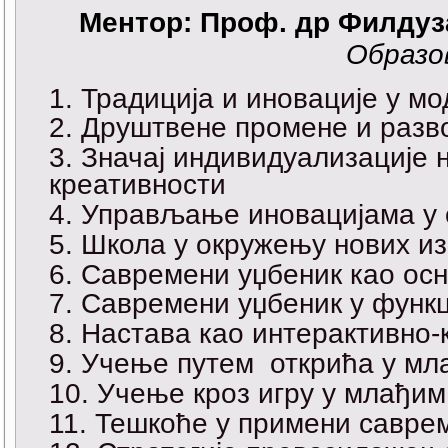
Ментор: Проф. др Филду
Образо
Традиција и иновације у м
Друштвене промене и разво
Значај индивидуализације 
креативности
Управљање иновацијама у
Школа у окружењу нових и
Савремени уџбеник као осн
Савремени уџбеник у функц
Настава као интерактивно-
Учење путем открића у мл
Учење кроз игру у млађи
Тешкоће у примени саврем