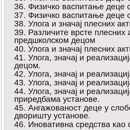
Физичко васпитање деце о
Физичко васпитање деце о
Улога и значај плесних акт
Различите врсте плесних 
предшколском децом
Улога и значај плесних акт
Улога, значај и реализаци
децом.
Улога, значај и реализаци
Улога, значај и реализаци
Улога, значај и реализац
приредбама установе.
Ангажованост деце у сло
дворишту установе.
Иновативна средства као 