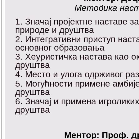
Методика наст
Значај пројектне наставе з
природе и друштва
Интегративни приступ наст
основног образовања
Хеуристичка настава као о
друштва
Место и улога одрживог раз
Могућности примене амбије
друштва
Значај и примена игроликих
друштва
Ментор:
Проф. д