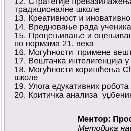
Стратегије превазилажењ
традиционалне школе
Креативност и иновативно
Вредновање рада ученика 
Процењивање и оцењивањ
по нормама 21. века
Могућности примене вешта
Вештачка интелигенција у
Могућности коришћења Ch
школе
Улога едукативних робота
Критичка анализа уџбеник
Ментор: Про
Методика на