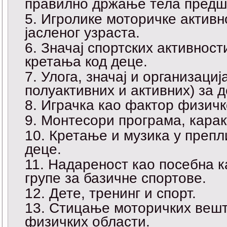
правилно држање тела предш
Игролике моторичке активн
јасленог узраста.
Значај спортских активнос
кретања код деце.
Улога, значај и организаци
полуактивних и активних) за д
Играчка као фактор физичко
Монтесори програма, карак
Кретање и музика у препл
деце.
Надареност као посебна к
групе за базичне спортове.
Дете, тренинг и спорт.
Стицање моторичких вешти
физичких области.