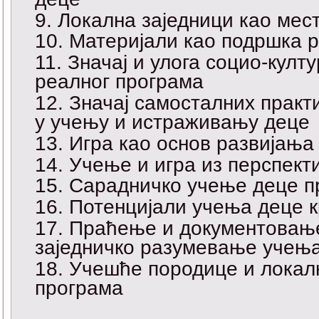
Локална заједници као мес
Материјали као подршка р
Значај и улога социо-култ
реалног програма
Значај самосталних практ
у учењу и истраживању деце
Игра као основ развијањ
Учење и игра из перспект
Сарадничко учење деце п
Потенцијали учења деце к
Праћење и документовање
заједничко разумевање учењ
Учешће породице и локалн
програма