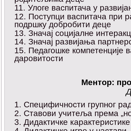
Улоге васпитача у развија
Поступци васпитача при р
подршку добробити деце
Значај социјалне интерак
Значај развијања партнер
Педагошке компетенције в
даровитости
Ментор: пр
Д
Специфичности групног рад
Ставови учитеља према „но
Дидактичке карактеристике
Дидактичке игре у настави