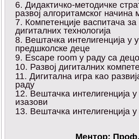
Дидактичко-методичке стра
развој алгоритамског начин
Компетенције васпитача за
дигиталних технологија
Вештачка интелигенција у у
предшколске деце
Escape room у раду са дец
Развој дигиталних компет
Дигитална игра као развиј
раду
Вештачка интелигенција у
изазови
Вештачка интелигенција у
Ментор: Проф