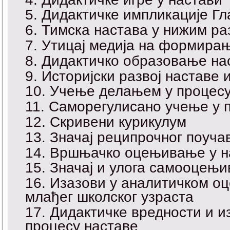
Дидактичке импликације Гл
Тимска настава у нижим р
Утицај медија на формирањ
Дидактичко образовање на
Историјски развој наставе 
Учење делањем у процесу
Саморегулисано учење у 
Скривени курикулум
Значај реципрочног поуча
Вршњачко оцењивање у н
Значај и улога самооцењи
Изазови у аналитичком о
млађег школског узраста
Дидактичке вредности и и
процесу наставе