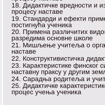
Дидактичке вредности и и
процесу наставе
Стандарди и ефекти прим
постигнућа ученика
Примена различитих видо
разредима основне школе
Мишљење учитеља о орган
наставе
Конструктивистичка дидак
Карактеристике финског с
наставну праксу у другим зе
Сарадња родитеља и учит
Дидактичке карактеристик
процес учења ученика