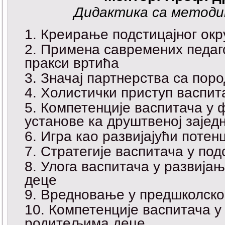
Дидактика са методи
Креирање подстицајног ок
Примена савремених педаго
пракси вртића
Значај партнерства са пор
Холистички приступ васпи
Компетенције васпитача у 
установе ка друштвеној зајед
Игра као развијајући поте
Стратегије васпитача у по
Улога васпитача у развија
деце
Вредновање у предшколско
Компетенције васпитача у
родитељима деце