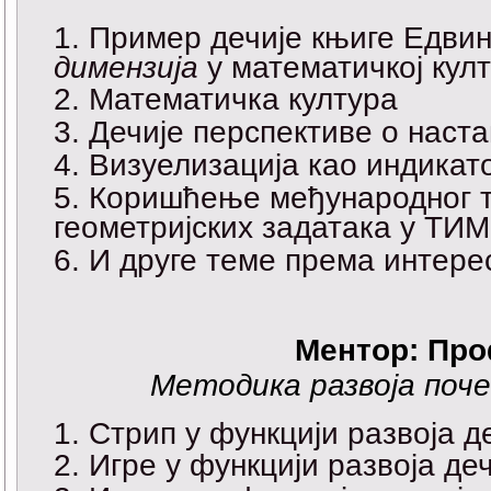
Пример дечије књиге Едви
димензија
у математичкој кул
Математичка култура
Дечије перспективе о наст
Визуелизација као индикат
Коришћење међународног 
геометријских задатака у ТИ
И друге теме према интере
Ментор: Про
Методика развоја поч
Стрип у функцији развоја д
Игре у функцији развоја де