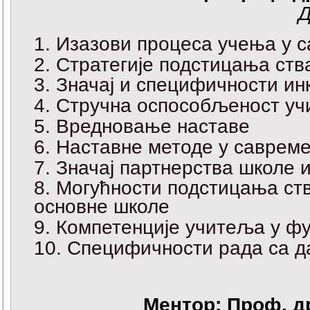
Д
Изазови процеса учења у с
Стратегије подстицања ст
Значај и специфичности ин
Стручна оспособљеност учи
Вредновање наставе
Наставне методе у савреме
Значај партнерства школе 
Могућности подстицања ст
основне школе
Компетенције учитеља у фу
Специфичности рада са д
Ментор:
Проф. д