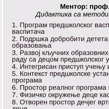
Ментор: проф
Дидактика са методи
Програм предшколског вас
васпитача
Подршка добробити детета
образовања
Развој кључних образовних
раду са децом предшколског 
Интегрисан приступ учењу 
Контекст предшколске уста
програма
Простор реалног програма 
Физичко окружење деце као
Отворен простор дечјег вр
деце