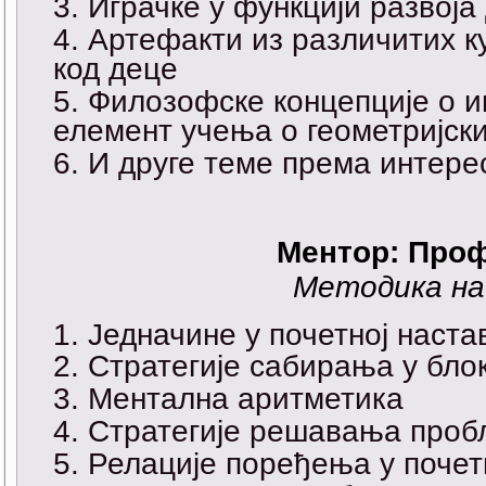
Играчке у функцији развоја
Aртефaкти из различитих 
код деце
Филозофске концепције о им
елемент учења о геометријск
И друге теме према интере
Ментор: Проф
Методика н
Једначине у почетној наста
Стратегије сабирања у блок
Ментална аритметика
Стратегије решавања проб
Релације поређења у почет