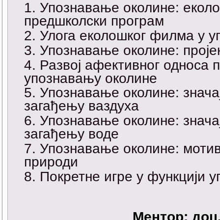
Упознавање околине: еколо
предшколски програм
Улога еколошког филма у у
Упознавање околине: проје
Развој афективног односа 
упознавању околине
Упознавање околине: значај
загађењу ваздуха
Упознавање околине: значај
загађењу воде
Упознавање околине: мотив
природи
Покретне игре у функцији
Ментор: доц