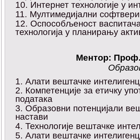
Интернет технологије у ин
Мултимедијални софтвери 
Оспособљеност васпитач
технологија у планирању акти
Ментор: Проф
Образо
Алати вештачке интелигенц
Компетенције за етичку упо
података
Образовни потенцијали веш
настави
Технологије вештачке инте
Алати вештачке интелиген