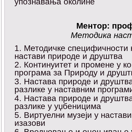
упознавања околине
Ментор: про
Методика наст
Методичке специфичности 
настави природе и друштва
Континуитет и промене у ко
програма за Природу и друштв
Настава природе и друштва 
разлике у наставним програм
Настава природе и друштва 
разлике у уџбеницима
Виртуелни музеји у настав
изазови
Вредновање и оцењивање у