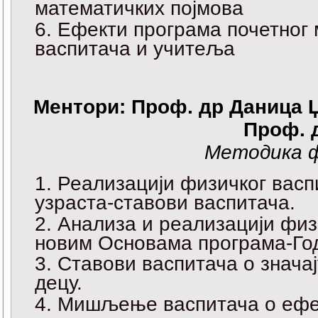
математичких појмова
Ефекти програма почетног
васпитача и учитеља
Ментори: Проф. др
Даница 
Проф. 
Методика 
Реализацији физичког васп
узраста-ставови васпитача.
Анализа и реализацији физ
новим Основама програма-Год
Ставови васпитача о знача
децу.
Мишљење васпитача о ефек