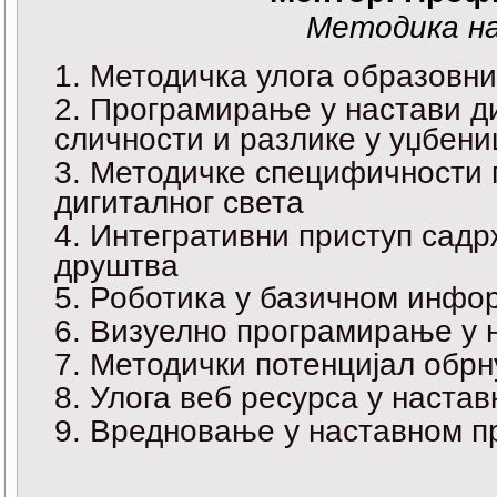
Методика н
Методичка улога образовних
Програмирање у настави ди
сличности и разлике у уџбен
Методичке специфичности 
дигиталног света
Интегративни приступ садр
друштва
Роботика у базичном инфо
Визуелно програмирање у 
Методички потенцијал обрн
Улога веб ресурса у наста
Вредновање у наставном п