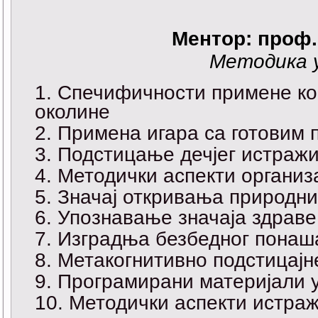
Ментор: проф
Методика 
Спечифичности примене ко
околине
Примена игара са готовим 
Подстицање дечјег истражи
Методички аспекти организа
Значај откривања природних
Упознавање значаја здраве
Изградња безбедног понаш
Метакогнитивно подстицајн
Програмирани материјали 
Методички аспекти истра