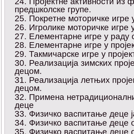
Пројектне активности из 
предшколске групе.
Покретне моторичке игре 
Игролике моторичке игре 
Елементарне игре у раду
Елементарне игре у проје
Такмичарске игре у проје
Реализација зимских прој
децом.
Реализација летњих проје
децом.
Примена нетрадиционални
деце
Физичко васпитање деце ј
Физичко васпитање деце о
Физичко васпитање деце о