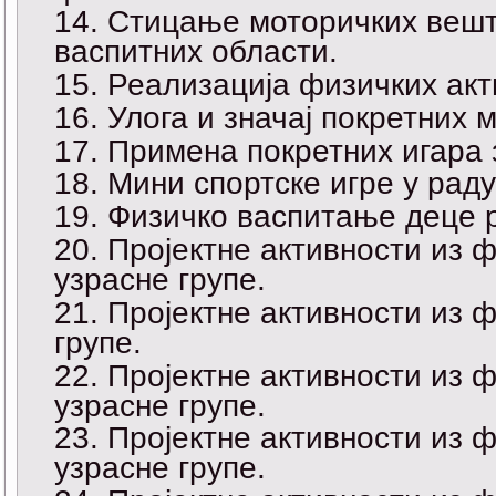
Стицање моторичких вешт
васпитних области.
Реализација физичких акт
Улога и значај покретних 
Примена покретних игара 
Мини спортске игре у рад
Физичко васпитање деце р
Пројектне активности из 
узрасне групе.
Пројектне активности из 
групе.
Пројектне активности из 
узрасне групе.
Пројектне активности из 
узрасне групе.