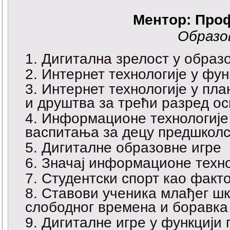
Ментор:
Проф
Образо
Дигитална зрелост у образ
Интернет технологије у фу
Интернет технологије у пл
и друштва за трећи разред о
Информационе технологије 
васпитања за децу предшколс
Дигиталне образовне игре
Значај информационе техно
Студентски спорт као факт
Ставови ученика млађег шк
слободног времена и боравка
Дигиталне игре у функцији 