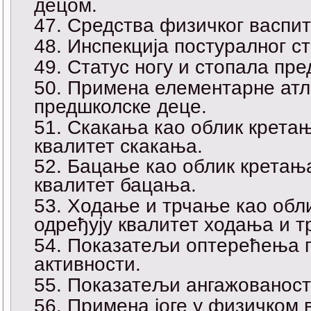
децом.
Средства физичког васпи
Инспекција постуралног с
Статус ногу и стопала пре
Примена елементарне атл
предшколске деце.
Скакања као облик кретањ
квалитет скакања.
Бацање као облик кретања
квалитет бацања.
Ходање и трчање као обли
одређују квалитет ходања и т
Показатељи оптерећења п
активности.
Показатељи ангажованости
Примена јоге у физичком 