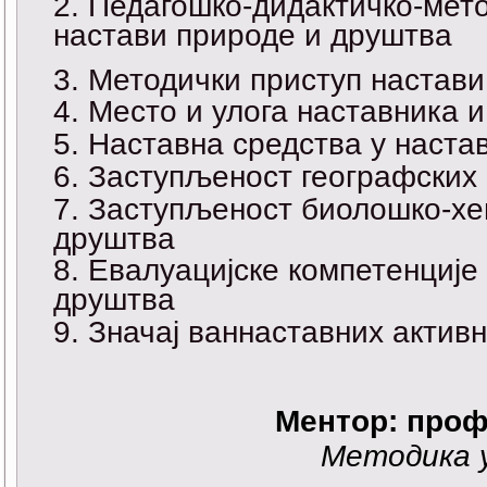
Педагошко-дидактичко-мето
настави природе и друштва
Методички приступ настави
Место и улога наставника и
Наставна средства у наста
Заступљеност географских 
Заступљеност биолошко-хем
друштва
Евалуацијске компетенције
друштва
Значај ваннаставних актив
Ментор:
проф
Методика 