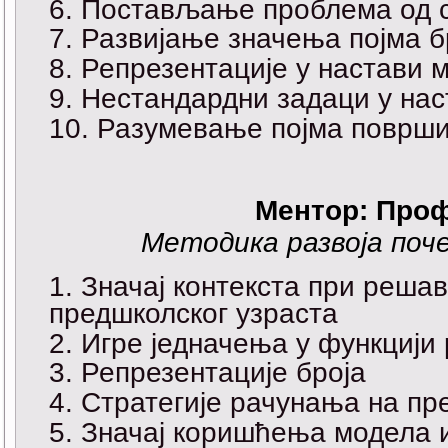
Постављање проблема од с
Развијање значења појма б
Репрезентације у настави 
Нестандардни задаци у нас
Разумевање појма површин
Ментор: Проф
Методика развоја поч
Значај контекста при реша
предшколског узраста
Игре једначења у функцији 
Репрезентације броја
Стратегије рачунања на пр
Значај коришћења модела и