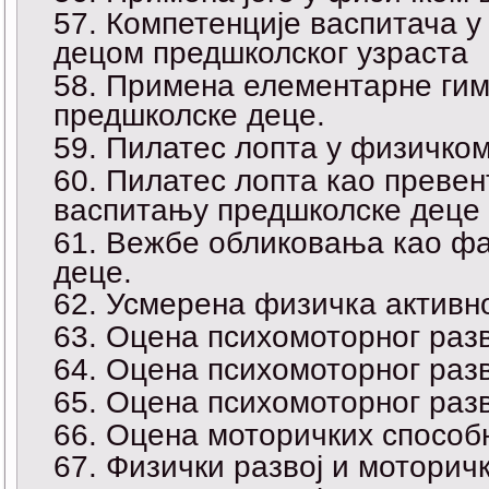
Компетенције васпитача у
децом предшколског узраста
Примена елементарне гим
предшколске деце.
Пилатес лопта у физичко
Пилатес лопта као превен
васпитању предшколске деце
Вежбе обликовања као фа
деце.
Усмерена физичка активно
Оцена психомоторног разв
Оцена психомоторног раз
Оцена психомоторног раз
Оцена моторичких способ
Физички развој и моторич