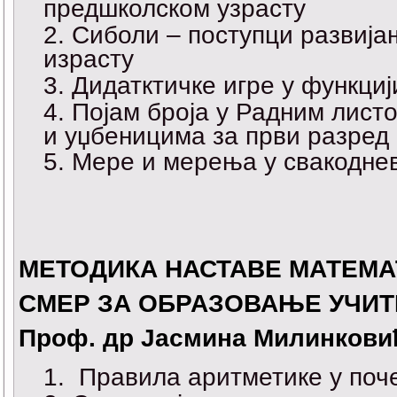
предшколском узрасту
Сиболи – поступци развиј
израсту
Дидатктичке игре у функциј
Појам броја у Радним листо
и уџбеницима за први разред
Мере и мерења у свакодне
МЕТОДИКА НАСТАВЕ МАТЕМА
СМЕР ЗА ОБРАЗОВАЊЕ УЧИ
Проф. др Јасмина Милинкови
Правила аритметике у поч