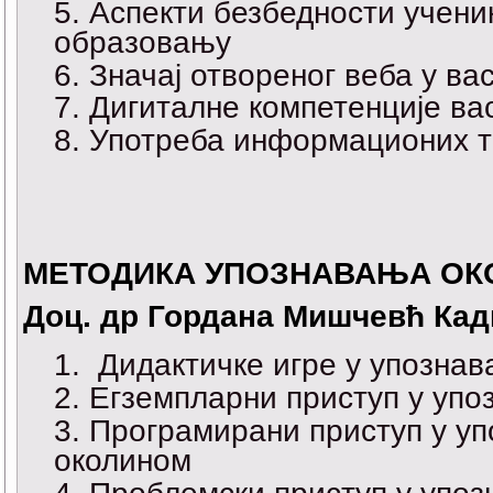
Аспекти безбедности учени
образовању
Значај отвореног веба у в
Дигиталне компетенције ва
Употреба информационих те
MЕТОДИКА УПОЗНАВАЊА ОК
Доц. др Гордана Мишчевћ Кад
Дидактичке игре у упозна
Егземпларни приступ у упо
Програмирани приступ у уп
околином