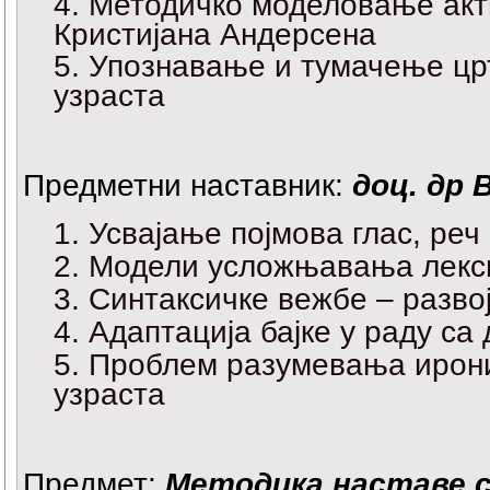
Методичко моделовање акт
Кристијана Андерсена
Упознавање и тумачење цр
узраста
Предметни наставник:
доц. др 
Усвајање појмова глас, реч
Модели усложњавања лекс
Синтаксичке вежбе – разво
Адаптација бајке у раду са
Проблем разумевања ирониј
узраста
Предмет:
Методика наставе с