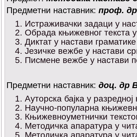
Предметни наставник:
проф. д
Истраживачки задаци у на
Обрада књижевног текста у
Диктат у настави граматике
Језичке вежбе у настави ср
Писмене вежбе у настави п
Предметни наставник:
доц. др 
Ауторска бајка у разредној
Научно-популарна књижевно
Књижевноуметнички текстов
Методичка апаратура у чит
Методичка апаратура у чит