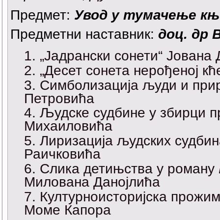
Предмет:
Увод у тумачење к
Предметни наставник:
доц. др
„Јадрански сонети“ Јована
„Десет сонета нерођеној кћ
Симболизација људи и при
Петровића
Људске судбине у збирци 
Михаиловића
Лиризација људских судби
Раичковића
Слика детињства у роману
Милована Данојлића
Културноисторијска прожи
Моме Капора