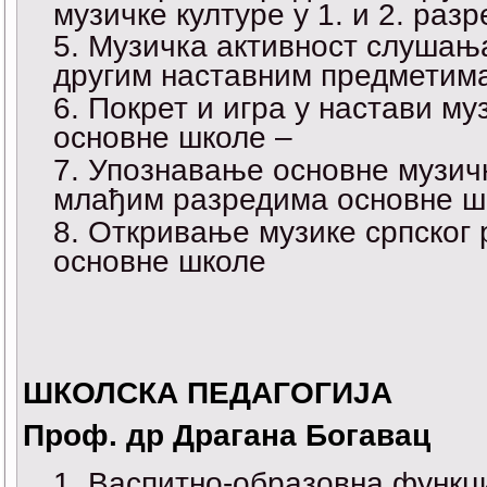
музичке културе у 1. и 2. раз
Музичка активност слушања
другим наставним предметим
Покрет и игра у настави м
основне школе –
Упознавање основне музич
млађим разредима основне ш
Откривање музике српског
основне школе
ШКОЛСКА ПЕДАГОГИЈА
Проф. др Драгана Богавац
Васпитно-образовна функци