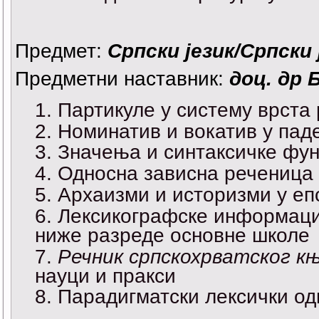
Предмет:
Српски језик/Српски ј
Предметни наставник:
доц. др
Партикуле у систему врста
Номинатив и вокатив у пад
Значења и синтаксичке фун
Односна зависна реченица 
Архаизми и историзми у е
Лексикографске информаци
ниже разреде основне школе
Речник српскохрватског књ
науци и пракси
Парадигматски лексички одн