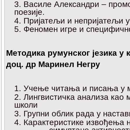
Василе Александри – пром
поезије.
Пријатељи и непријатељи у
Феномен игре и специфично
Методика румунског језика у
доц. др Маринел Негру
Учење читања и писања у 
Лингвистичка анализа као 
школи
Групни облик рада у настав
Карактеристике извођења н