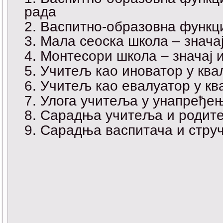
рада
Васпитно-образовна функци
Мала сеоска школа – знача
Монтесори школа – значај 
Учитељ као иноватор у ква
Учитељ као евалуатор у кв
Улога учитеља у унапређењ
Сарадња учитеља и родите
Сарадња васпитача и струч