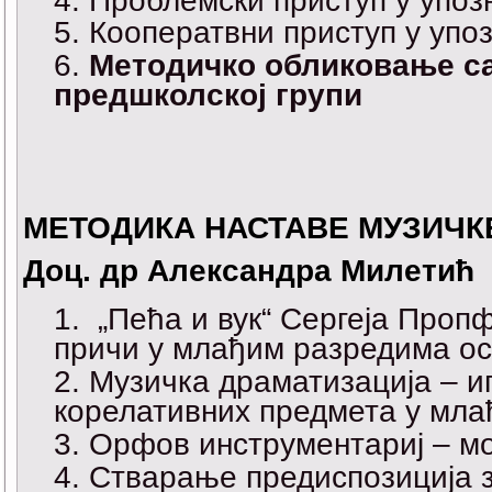
Проблемски приступ у упоз
Кооператвни приступ у упо
Методичко обликовање са
предшколској групи
МЕТОДИКА НАСТАВЕ МУЗИЧК
Доц. др Александра Милетић
„Пећа и вук“ Сергеја Проп
причи у млађим разредима о
Музичка драматизација – и
корелативних предмета у мл
Орфов инструментариј – мо
Стварање предиспозиција 