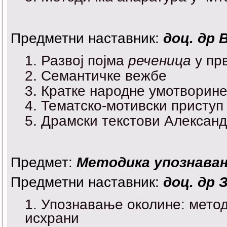
Предметни наставник:
доц. др
Развој појма
реченица
у прв
Семантичке вежбе
Кратке народне умотворине
Тематско-мотивски приступ 
Драмски текстови Александ
Предмет:
Методика упознава
Предметни наставник:
доц. др 
Упознавање околине: метод
исхрани