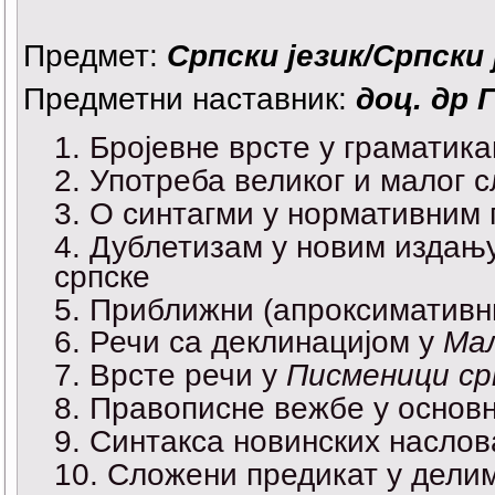
Предмет:
Српски језик/Српски ј
Предметни наставник:
доц. др 
Бројевне врсте у граматикам
Употреба великог и малог 
О синтагми у нормативним 
Дублетизам у новим издањ
српске
Приближни (апроксимативни
Речи са деклинацијом у
Мал
Врсте речи у
Писменици срп
Правописне вежбе у основ
Синтакса новинских наслов
Сложени предикат у дели