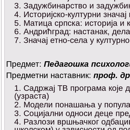
Задужбинарство и задужбина
Историјско-културни знача
Матица српска: историја и 
Андрићград: настанак, дела
Значај етно-села у културн
Предмет:
Педагошка психолог
Предметни наставник:
проф. д
Садржај ТВ програма које д
(узраста)
Модели понашања у попула
Социјални односи деце пре
Разлози вршњачког одбаци
школском) у зависности од по