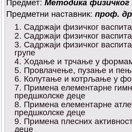
Предмет:
Методика физичког
Предметни наставник:
проф. др
Садржаји физичког васпита
Садржаји физичког васпита
Садржаји физичког васпит
групе
Ходање и трчање у формам
Провлачење, пузање и пењ
Колутање и котрљање у фо
Примена елементарне гимн
предшколске деце
Примена елементарне атле
предшколске деце
Примена плесних активнос
деце