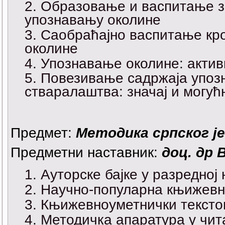
Образовање и васпитање з
упознавању околине
Саобраћајно васпитање кро
околине
Упознавање околине: актив
Повезивање садржаја упоз
стваралаштва: значај и могућ
Предмет:
Методика српског ј
Предметни наставник:
доц. др 
Ауторске бајке у разредној
Научно-популарна књижевно
Књижевноуметнички текстов
Методичка апаратура у чит