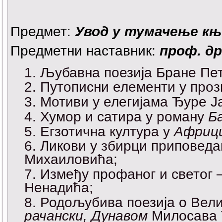
Предмет:
Увод у тумачење к
Предметни наставник:
проф. др
Љубавна поезија Бране Пе
Путописни елементи у про
Мотиви у елегијама Ђуре 
Хумор и сатира у роману
Б
Егзотична култура у
Африц
Ликови у збирци приповед
Михаиловића;
Између профаног и светог 
Ненадића;
Родољубива поезија о Вели
рачански, Дунавом
Милосава 