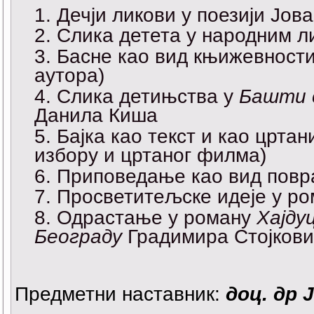
Дечји ликови у поезији Јов
Слика детета у народним 
Басне као вид књижевности
аутора)
Слика детињства у
Башти 
Данила Киша
Бајка као текст и као црта
избору и цртаног филма)
Приповедање као вид повра
Просветитељске идеје у р
Одрастање у роману
Хајду
Београду
Градимира Стојков
Предметни наставник:
доц. др 