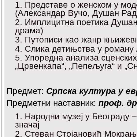
Представе о женском у моде
(Александар Вучо, Душан Ра
Имплицитна поетика Душан
драма)
Путописи као жанр књижевн
Слика детињства у роману
Упоредна анализа сценских
„Црвенкапа“, „Пепељуга“ и „С
Предмет:
Српска култура у е
Предметни наставник:
проф. д
Народни музеј у Београду –
значај
Стеван Стојановић Мокрањ