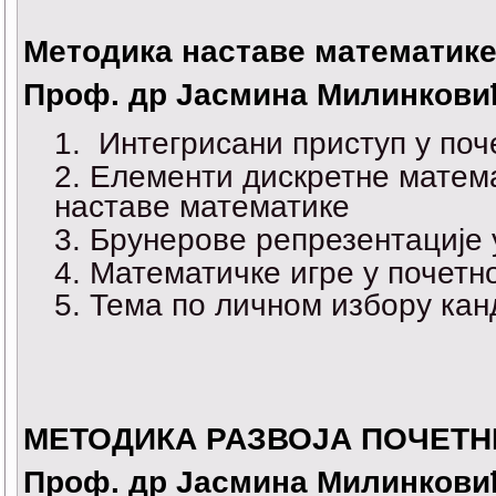
Методика наставе математик
Проф. др Јасмина Милинкови
Интегрисани приступ у поч
Елементи дискретне матема
наставе математике
Брунерове репрезентације 
Математичке игре у почетн
Тема по личном избору кан
МЕТОДИКА РАЗВОЈА ПОЧЕТН
Проф. др Јасмина Милинкови