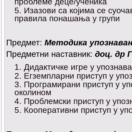
проблеме деце/ученика
Изазови са којима се суоч
правила понашања у групи
Предмет:
Методика упознава
Предметни наставник:
доц. др 
Дидактичке игре у упознав
Егземпларни приступ у упо
Програмирани приступ у уп
околином
Проблемски приступ у упоз
Кооперативни приступ у уп