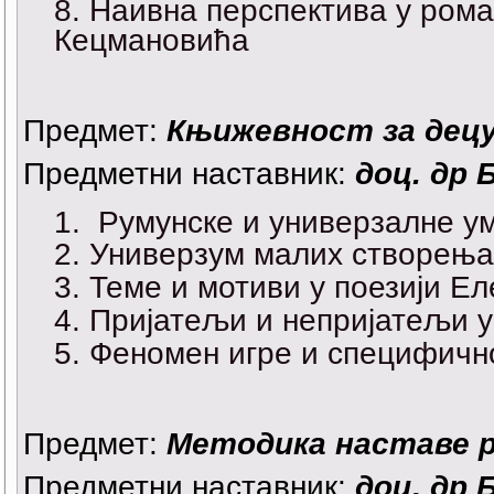
Наивна перспектива у ром
Кецмановића
Предмет:
Књижевност за децу
Предметни наставник:
доц. др 
Румунске и универзалне ум
Универзум малих створења
Теме и мотиви у поезији Е
Пријатељи и непријатељи у
Феномен игре и специфично
Предмет:
Методика наставе р
Предметни наставник:
доц. др 