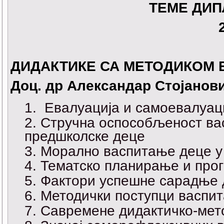
ТЕМЕ ДИ
ДИДАКТИКЕ СА МЕТОДИКОМ 
Доц. др Александар Стојанов
Евалуација и самоевалуаци
Стручна оспособљеност ва
предшколске деце
Морално васпитање деце у 
Тематско планирање и про
Фактори успешне сарадње д
Методички поступци васпит
Савремене дидактичко-мето