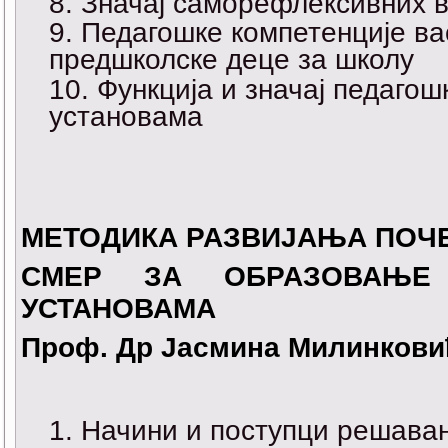
Значај саморефлексивних 
Педагошке компетенције ва
предшколске деце за школу
Функција и значај педаго
установама
МЕТОДИКА РАЗВИЈАЊА ПОЧ
СМЕР ЗА ОБРАЗОВАЊЕ
УСТАНОВАМА
Проф. Др Јасмина Милинкови
Начини и поступци решава