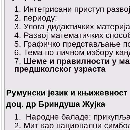
Интегрисани приступ разво
периоду;
Улога дидактичких материја
Развој математичких спосо
Графичко представљање по
Тема по личном избору кан
Шеме и правилности у м
предшколског узраста
Румунски језик и књижевност
доц. др Бриндуша Жујка
Народне баладе: прикупља
Мит као национални симбо