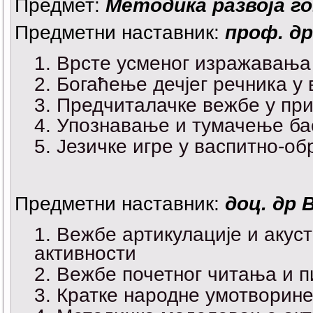
Предмет:
Методика развоја г
Предметни наставник:
проф. д
Врсте усменог изражавања 
Богаћење дечјег речника у
Предчиталачке вежбе у пр
Упознавање и тумачење бас
Језичке игре у васпитно-о
Предметни наставник:
доц. др 
Вежбе артикулације и акус
активности
Вежбе почетног читања и п
Кратке народне умотворине