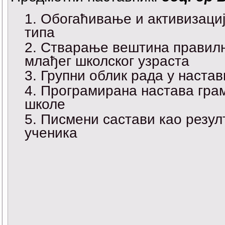
Обогаћивање и активизациј
типа
Стварање вештина правилн
млађег школског узраста
Групни облик рада у настав
Програмирана настава гра
школе
Писмени састави као резул
ученика