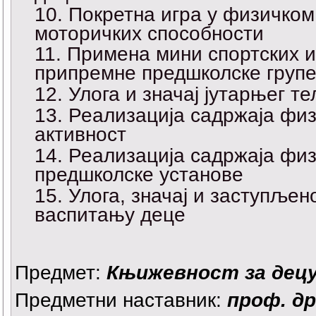
Покретна игра у физичком 
моторичких способности
Примена мини спортских и
припремне предшколске груп
Улога и значај јутарњег т
Реализација садржаја физ
активност
Реализација садржаја физ
предшколске установе
Улога, значај и заступљен
васпитању деце
Предмет:
Књижевност за децу
Предметни наставник:
проф. д