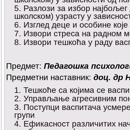
Разлози за избор најбољег
школском) узрасту у зависнос
Изглед деце и особине које
Извори стреса на радном м
Извори тешкоћа у раду вас
Предмет:
Педагошка психолог
Предметни наставник:
доц. др 
Тешкоће са којима се васп
Управљање агресивним по
Поступци васпитача усмере
групи
Ефикасност различитих на