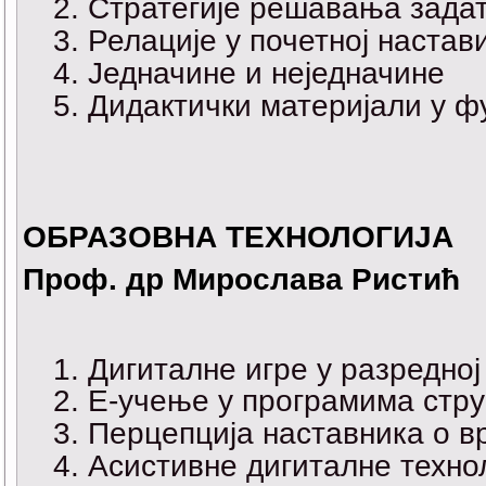
Стратегије решавања задат
Релације у почетној настав
Једначине и неједначине
Дидактички материјали у фу
ОБРАЗОВНА ТЕХНОЛОГИЈА
Проф. др Мирослава Ристић
Дигиталне игре у разредној
Е-учење у програмима стр
Перцепција наставника о в
Асистивне дигиталне технол