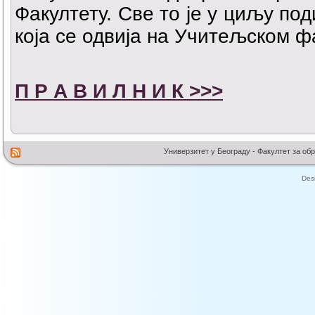
Факултету. Све то је у циљу по
која се одвија на Учитељском ф
П Р А В И Л Н И К >>>
Универзитет у Београду - Факултет за об
Des