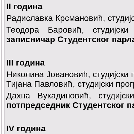
II година
Радиславка Крсмановић, студиј
Теодора Баровић, студијски
записничар Студентског парл
III година
Николина Јовановић, студијски
Тијана Павловић, студијски пр
Дахна Вукадиновић, студијс
потпредседник Студентског 
IV година