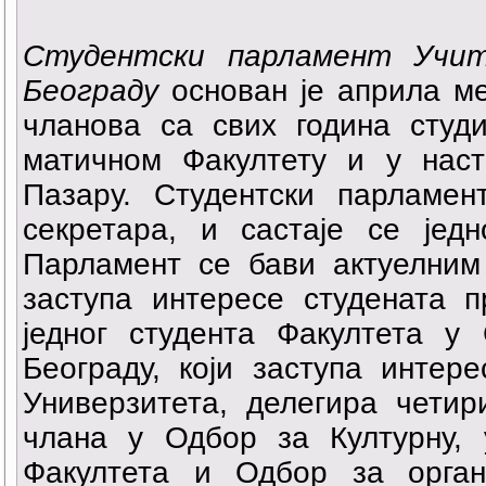
Студентски парламент Учи
Београду
основан је априла ме
чланова са свих година студи
матичном Факултету и у на
Пазару. Студентски парламен
секретара, и састаје се је
Парламент се бави актуелним
заступа интересе студената п
једног студента Факултета у
Београду, који заступа интер
Универзитета, делегира четир
члана у Одбор за Културну, у
Факултета и Одбор за орган