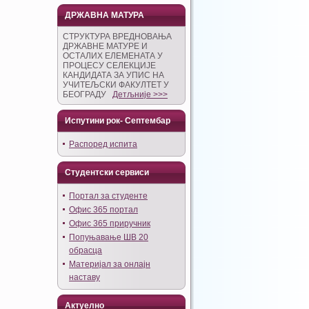
ДРЖАВНА МАТУРА
СТРУКТУРА ВРЕДНОВАЊА
ДРЖАВНЕ МАТУРЕ И
ОСТАЛИХ ЕЛЕМЕНАТА У
ПРОЦЕСУ СЕЛЕКЦИЈЕ
КАНДИДАТА ЗА УПИС НА
УЧИТЕЉСКИ ФАКУЛТЕТ У
БЕОГРАДУ
Детљније >>>
Испутини рок- Септембар
Распоред испита
Студентски сервиси
Портал за студенте
Офис 365 портал
Офис 365 приручник
Попуњавање ШВ 20
обрасца
Материјал за онлајн
наставу
Актуелно