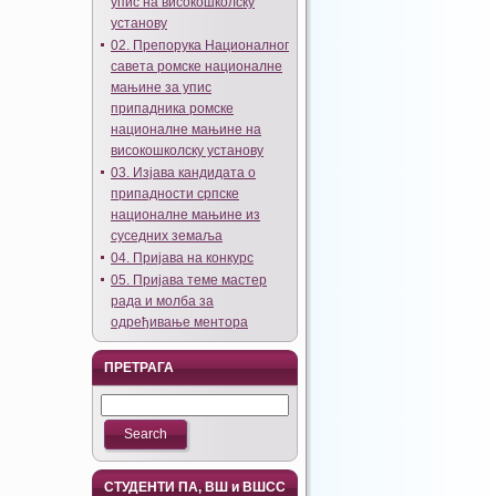
упис на високошколску
установу
02. Препорука Националног
савета ромске националне
мањине за упис
припадника ромске
националне мањине на
високошколску установу
03. Изјава кандидата о
припадности српске
националне мањине из
суседних земаља
04. Пријава на конкурс
05. Пријава теме мастер
рада и молба за
одређивање ментора
ПРЕТРАГА
СТУДЕНТИ ПА, ВШ и ВШСС