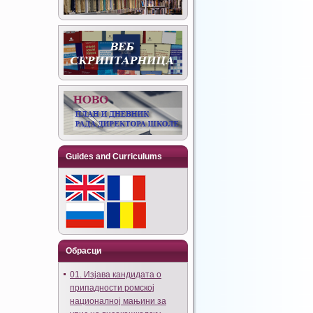
Guides and Curriculums
Обрасци
01. Изјава кандидата о
припадности ромској
националној мањини за