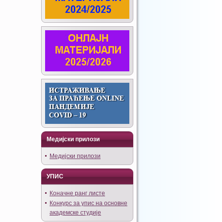
Медијски прилози
Медијски прилози
УПИС
Коначне ранг листе
Конкурс за упис на основне
академске студије