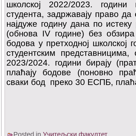
школској 2022/2023. години 
студента, задржавају право да 
најдуже годину дана по истеку 
(обнова IV године) без обзир
бодова у претходној школској г
студентским представницима, 
2023/2024. години бирају (пр
плаћају бодове (поновно пра
сваки бод преко 30 ЕСПБ, плаћа
Posted in
Учитељски факултет