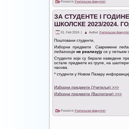
Posted in
Учитељски факултет
ЗА СТУДЕНТЕ I ГОДИ
ШКОЛСКЕ 2023/2024. ГО
01. Feb 2024. |
Author
Учитељски факулте
Поштовани студенти,
Изборни предмети
Савремене педа
педагогије
не реализују
се у летњем 
Студенти који су бирали наведене пр
остале предмете из групе, на шалтери
часова.
* студенти у Новом Пазару инфорамциј
Изборни предмети (Учитељи) >>>
Изборни предмети (Васпитачи) >>>
Posted in
Учитељски факултет