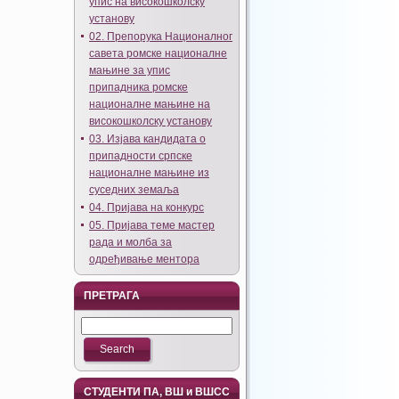
упис на високошколску
установу
02. Препорука Националног
савета ромске националне
мањине за упис
припадника ромске
националне мањине на
високошколску установу
03. Изјава кандидата о
припадности српске
националне мањине из
суседних земаља
04. Пријава на конкурс
05. Пријава теме мастер
рада и молба за
одређивање ментора
ПРЕТРАГА
СТУДЕНТИ ПА, ВШ и ВШСС