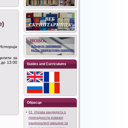
е)
Историја
делити за
 до 13.00
Guides and Curriculums
Обрасци
01. Изјава кандидата о
припадности ромској
националној мањини за