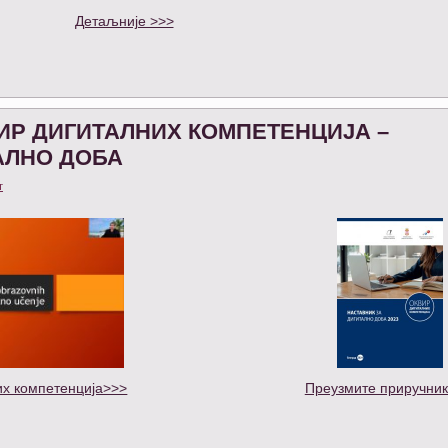
Дeтаљније >>>
Р ДИГИТАЛНИХ КОМПЕТЕНЦИЈА –
АЛНО ДОБА
т
х компетенција>>>
Преузмите приручник