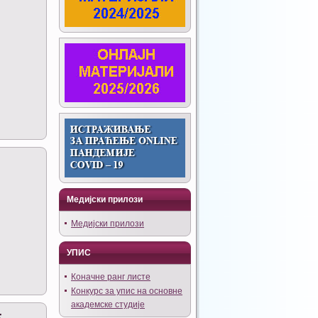
Медијски прилози
Медијски прилози
УПИС
Коначне ранг листе
Конкурс за упис на основне
академске студије