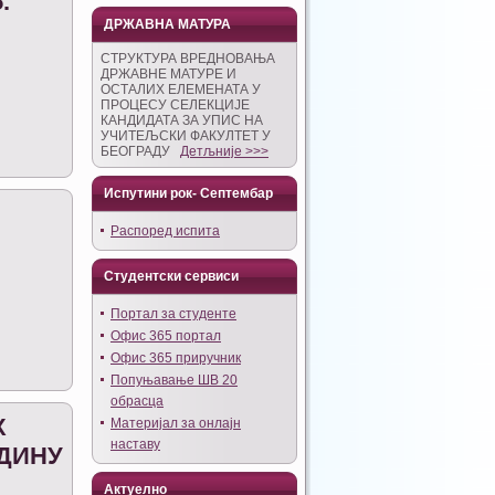
.
ДРЖАВНА МАТУРА
СТРУКТУРА ВРЕДНОВАЊА
ДРЖАВНЕ МАТУРЕ И
ОСТАЛИХ ЕЛЕМЕНАТА У
ПРОЦЕСУ СЕЛЕКЦИЈЕ
КАНДИДАТА ЗА УПИС НА
УЧИТЕЉСКИ ФАКУЛТЕТ У
БЕОГРАДУ
Детљније >>>
Испутини рок- Септембар
Распоред испита
Студентски сервиси
Портал за студенте
Офис 365 портал
Офис 365 приручник
Попуњавање ШВ 20
обрасца
Х
Материјал за онлајн
наставу
ОДИНУ
Актуелно