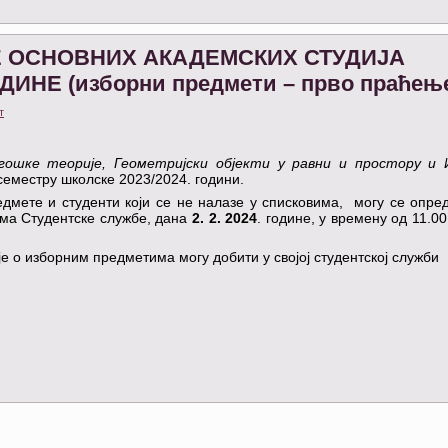
НЕ ОСНОВНИХ АКАДЕМСКИХ СТУДИЈА
ДИНЕ (изборни предмети – прво праћењ
т
гошке теорије, Геометријски објекти у равни и простору и 
семестру школске 2023/2024. години.
едмете и студенти који се не налазе у списковима, могу се опре
ма Студентске службе, дана
2.
2. 2024
. године, у времену од 11.00
е о изборним предметима могу добити у својој студентској служби