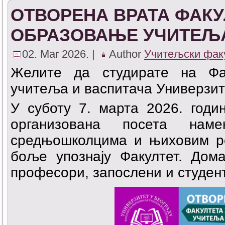
ОТВОРЕНА ВРАТА ФАКУ
ОБРАЗОВАЊЕ УЧИТЕЉА
02. Mar 2026. |
Author
Учитељски фак
Желите да студирате на Фа
учитеља и васпитача Универзит
У суботу 7. марта 2026. годи
организована посета наме
средњошколцима и њиховим р
боље упознају Факултет. Дом
професори, запослени и студен