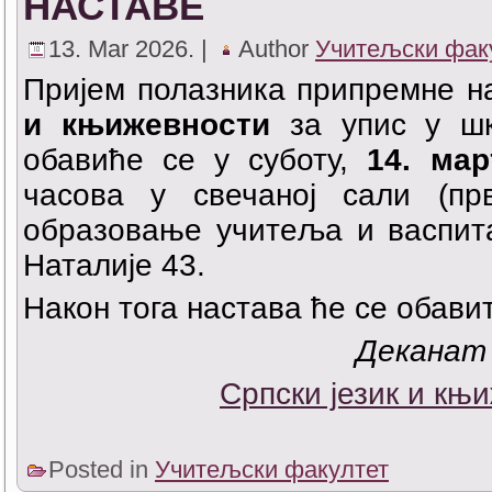
НАСТАВЕ
13. Mar 2026. |
Author
Учитељски фак
Пријем полазника припремне н
и књижевности
за упис у шк
обавиће се у суботу,
14. мар
часова у свечаној сали (пр
образовање учитеља и васпит
Наталије 43.
Након тога настава ће се обави
Деканат
Српски језик и књ
Posted in
Учитељски факултет