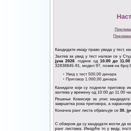
Нас
Прелими
Прелимин
Кандидати имају право увида у тест, 
Захтев за увид у тест налази се у Ст
јуна 2026
. године од
10.00 до 11.00
32838845-91, модел 97, позив на број 
Увид у тест 500,00 динара
Приговор 1.000,00 динара
Канидати који су поднели приговор и
захтева у времену од 10.00 до 11.00 ча
Решење Комисије за упис кандидата 
завршетка рока приговора, а најкасније
Коначна ранг листа објављује се
30. ј
С обзиром да су кандидати могли да 
ранг листама. Имајући то у виду, пос