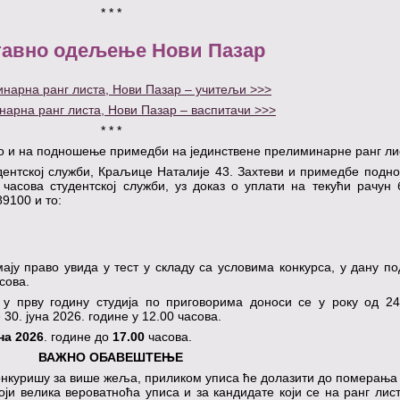
* * *
тавно одељење Нови Пазар
нарна ранг листа, Нови Пазар – учитељи >>>
арна ранг листа, Нови Пазар – васпитачи >>>
* * *
као и на подношење примедби на јединствене прелиминарне ранг ли
удентској служби, Краљице Наталије 43. Захтеви и примедбе подн
часова студентској служби, уз доказ о уплати на текући рачун 
89100 и то:
мају право увида у тест у складу са условима конкурса, у дану 
сова.
у прву годину студија по приговорима доноси се у року од 24
 30. јуна 2026. године у 12.00 часова.
уна 2026
. године до
17.00
часова.
ВАЖНО ОБАВЕШТЕЊЕ
конкуришу за више жеља, приликом уписа ће долазити до померања
тоји велика вероватноћа уписа и за кандидате који се на ранг лис