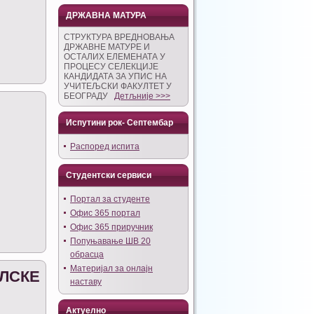
ДРЖАВНА МАТУРА
СТРУКТУРА ВРЕДНОВАЊА
ДРЖАВНЕ МАТУРЕ И
ОСТАЛИХ ЕЛЕМЕНАТА У
ПРОЦЕСУ СЕЛЕКЦИЈЕ
КАНДИДАТА ЗА УПИС НА
УЧИТЕЉСКИ ФАКУЛТЕТ У
БЕОГРАДУ
Детљније >>>
Испутини рок- Септембар
Распоред испита
Студентски сервиси
Портал за студенте
Офис 365 портал
Офис 365 приручник
Попуњавање ШВ 20
обрасца
Материјал за онлајн
ЛСКЕ
наставу
Актуелно