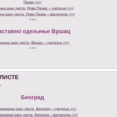
Пазар >>>
чна ранг листа, Нови Пазар – учитељи >>>
на ранг листа, Нови Пазар – васпитачи >>>
* * *
аставно одељење Вршац
начна ранг листа, Вршац – учитељи >>>
* * *
ЛИСТЕ
т
Београд
инарна ранг листа, Београд – учитељи >>>
инарна ранг листа, Београд – васпитачи >>>