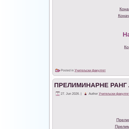
Кона
Конач
Н
Ко
Posted in
Учитељски факултет
ПРЕЛИМИНАРНЕ РАНГ 
27. Jun 2026. |
Author
Учитељски факулте
Прелим
Прелим