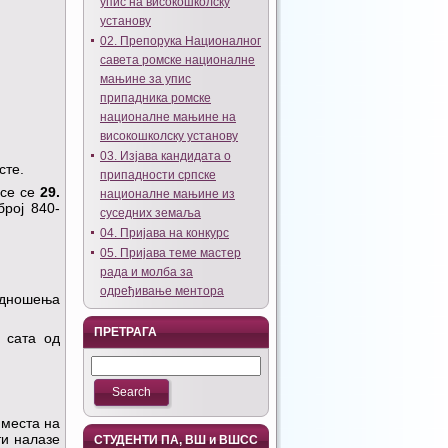
упис на високошколску
установу
02. Препорука Националног
савета ромске националне
мањине за упис
припадника ромске
националне мањине на
високошколску установу
03. Изјава кандидата о
сте.
припадности српске
осе се
2
9
.
националне мањине из
број 840-
суседних земаља
04. Пријава на конкурс
05. Пријава теме мастер
рада и молба за
одређивање ментора
подношења
ПРЕТРАГА
 сата од
 места на
ти налазе
СТУДЕНТИ ПА, ВШ и ВШСС