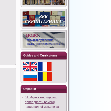
Guides and Curriculums
Обрасци
01. Изјава кандидата о
припадности ромској
националној мањини за