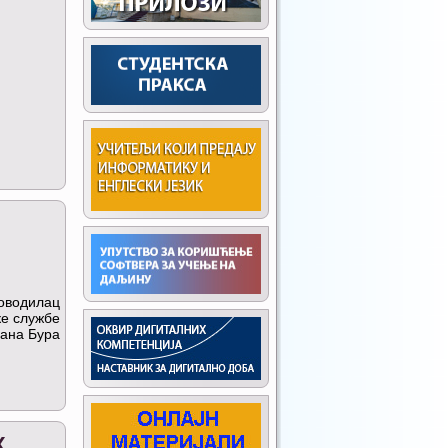
оводилац
ке службе
ана Бура
Х