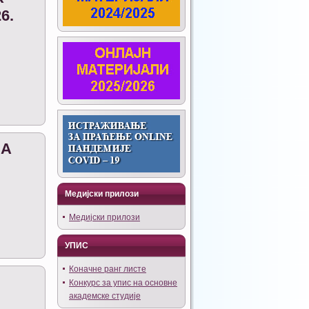
6.
ЗА
Медијски прилози
Медијски прилози
УПИС
Коначне ранг листе
Конкурс за упис на основне
академске студије