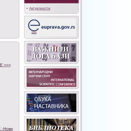
Актуелности
Е >>>
 -Нови