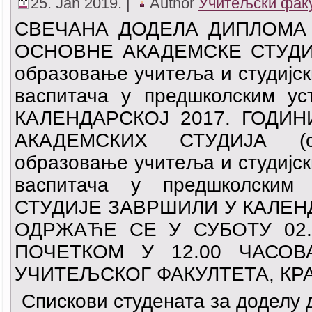
25. Jan 2019. |
Author
Учитељски фак
СВЕЧАНА ДОДЕЛА ДИПЛОМА 
ОСНОВНЕ АКАДЕМСКЕ СТУДИЈЕ 
образовање учитеља и студијс
васпитача у предшколским у
КАЛЕНДАРСКОЈ 2017. ГОДИ
АКАДЕМСКИХ СТУДИЈА (ст
образовање учитеља и студијс
васпитача у предшколским
СТУДИЈЕ ЗАВРШИЛИ У КАЛЕНД
ОДРЖАЋЕ СЕ У СУБОТУ 02. 
ПОЧЕТКОМ У 12.00 ЧАСОВ
УЧИТЕЉСКОГ ФАКУЛТЕТА, КР
Спискови студената за доделу