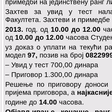
примедби на јединствену ранг ли
Захтев за увид у тест нал
Факултета. Захтеви и примедбе
2013.
год. од
10.00 до 12.00
ча
од
10.00 до 12.00
часова Студен
уз доказ о уплати на текући р
модел
97,
позив на број
082299
– Увид у тест 700,00 динара
– Приговор 1.300,00 динара
Решење по приговору доноси 
пријема приговора, а
најкасније
године до
14.00
часова.
Објављивање коначне ранг 