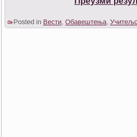
Преузми резул
Posted in
Вести
,
Обавештења
,
Учитељс