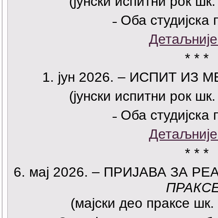
(јунски испитни рок шк.
˗ Оба студијска 
Детаљније
* * *
1. јун 2026. –
ИСПИТ ИЗ МЕ
(јунски испитни рок шк.
˗ Оба студијска 
Детаљније
* * *
6. мај 2026. – ПРИЈАВА ЗА 
ПРАКС
(мајски део праксе шк.