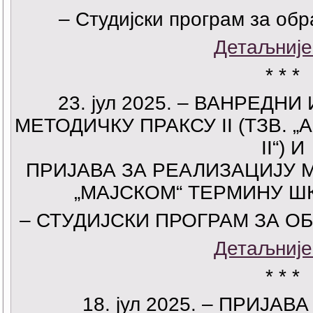
– Студијски програм за об
Детаљније
* * *
23
. јул 2025. – ВАНРЕДН
МЕТОДИЧКУ ПРАКСУ II (ТЗВ. 
II“) И
ПРИЈАВА ЗА РЕАЛИЗАЦИЈУ М
„МАЈСКОМ“ ТЕРМИНУ ШК.
– СТУДИЈСКИ ПРОГРАМ ЗА 
Детаљније
* * *
18. јул 2025. – ПРИЈА