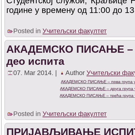
Студентској служби, Краљице На
године у времену од 11:00 до 1
Posted in
Учитељски факултет
АКАДЕМСКО ПИСАЊЕ – п
део испита
07. Mar 2014. |
Author
Учитељски фак
АКАДЕМСКО ПИСАЊЕ – прва група ус
АКАДЕМСКО ПИСАЊЕ – друга група ус
АКАДЕМСКО ПИСАЊЕ – трећа група ус
Posted in
Учитељски факултет
ПРИЈАВЉИВАЊЕ ИСПИТ