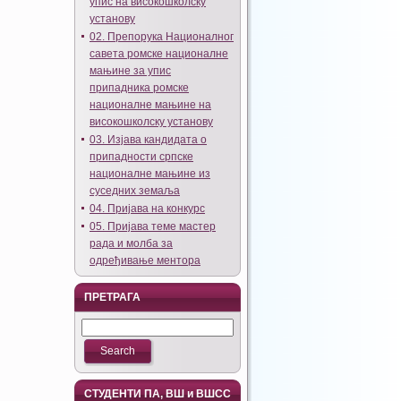
упис на високошколску
установу
02. Препорука Националног
савета ромске националне
мањине за упис
припадника ромске
националне мањине на
високошколску установу
03. Изјава кандидата о
припадности српске
националне мањине из
суседних земаља
04. Пријава на конкурс
05. Пријава теме мастер
рада и молба за
одређивање ментора
ПРЕТРАГА
СТУДЕНТИ ПА, ВШ и ВШСС