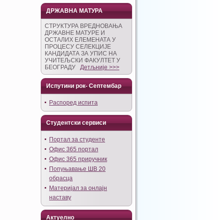
ДРЖАВНА МАТУРА
СТРУКТУРА ВРЕДНОВАЊА
ДРЖАВНЕ МАТУРЕ И
ОСТАЛИХ ЕЛЕМЕНАТА У
ПРОЦЕСУ СЕЛЕКЦИЈЕ
КАНДИДАТА ЗА УПИС НА
УЧИТЕЉСКИ ФАКУЛТЕТ У
БЕОГРАДУ
Детљније >>>
Испутини рок- Септембар
Распоред испита
Студентски сервиси
Портал за студенте
Офис 365 портал
Офис 365 приручник
Попуњавање ШВ 20
обрасца
Материјал за онлајн
наставу
Актуелно