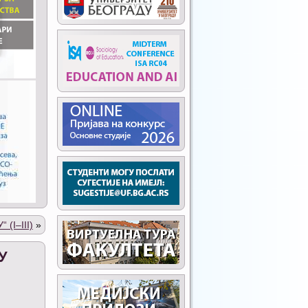
I–III)
»
У