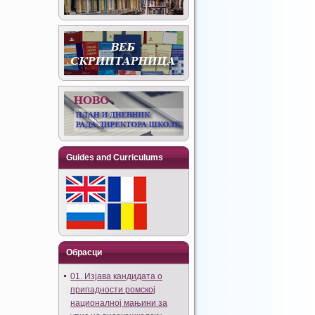
Guides and Curriculums
Обрасци
01. Изјава кандидата о
припадности ромској
националној мањини за