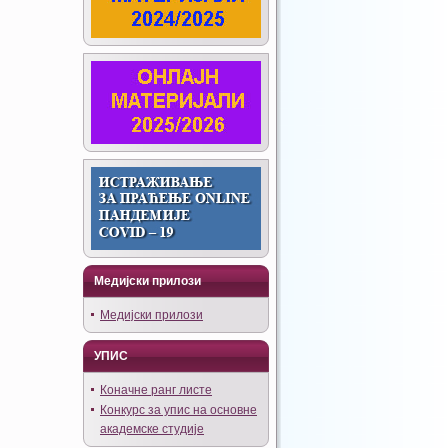
Медијски прилози
Медијски прилози
УПИС
Коначне ранг листе
Конкурс за упис на основне
академске студије