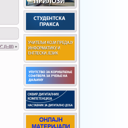
I–III)
»