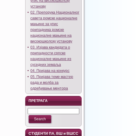
упис на високошколску
установу
02. Препорука Националног
савета ромске националне
мањине за упис
припадника ромске
националне мањине на
високошколску установу
03. Изјава кандидата о
припадности српске
националне мањине из
суседних земаља
04. Пријава на конкурс
05. Пријава теме мастер
рада и молба за
одређивање ментора
ПРЕТРАГА
СТУДЕНТИ ПА, ВШ и ВШСС