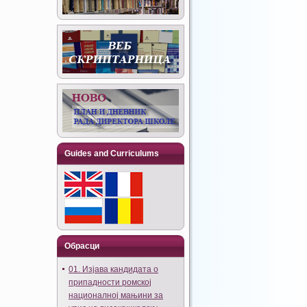
Guides and Curriculums
Обрасци
01. Изјава кандидата о
припадности ромској
националној мањини за