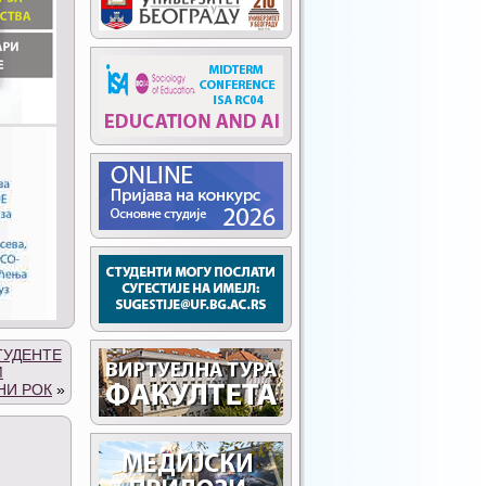
ТУДЕНТЕ
М
НИ РОК
»