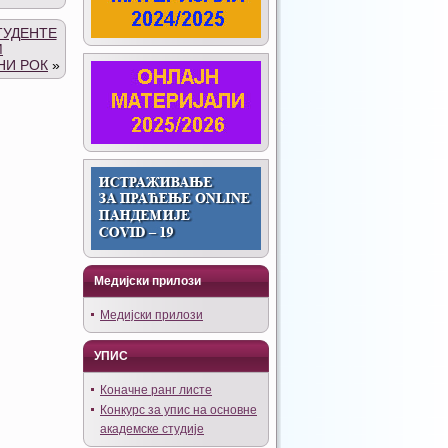
ТУДЕНТЕ
М
НИ РОК
»
Медијски прилози
Медијски прилози
УПИС
Коначне ранг листе
Конкурс за упис на основне
академске студије