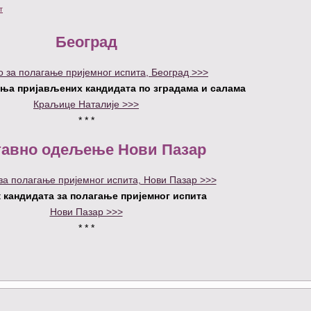
т
Београд
о за полагање пријемног испита, Београд >>>
ња пријављених кандидата по зградама и салама
Краљице Наталије >>>
* * *
тавно одељење Нови Пазар
 за полагање пријемног испита, Нови Пазар >>>
 кандидата за полагање пријемног испита
Нови Пазар >>>
* * *