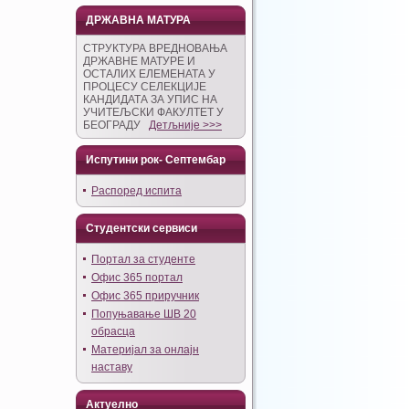
ДРЖАВНА МАТУРА
СТРУКТУРА ВРЕДНОВАЊА
ДРЖАВНЕ МАТУРЕ И
ОСТАЛИХ ЕЛЕМЕНАТА У
ПРОЦЕСУ СЕЛЕКЦИЈЕ
КАНДИДАТА ЗА УПИС НА
УЧИТЕЉСКИ ФАКУЛТЕТ У
БЕОГРАДУ
Детљније >>>
Испутини рок- Септембар
Распоред испита
Студентски сервиси
Портал за студенте
Офис 365 портал
Офис 365 приручник
Попуњавање ШВ 20
обрасца
Материјал за онлајн
наставу
Актуелно