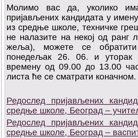
Молимо вас да, уколико им
пријављених кандидата у имену,
из средње школе, техничке гре
не налазите на некој од ранг л
жељa), можете се обратити
понедељак 26. 06. и уторак 
времену од 09.00 до 13.00 ча
листа ће се сматрати коначном.
Редослед пријављених кандид
средње школе, Београд – учит
Редослед пријављених кандид
средње школе, Београд – васпи