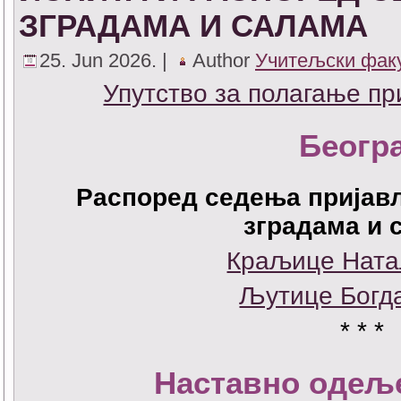
ЗГРАДАМА И САЛАМА
25. Jun 2026. |
Author
Учитељски фак
Упутство за полагање пр
Беогр
Распоред седења пријав
зградама и 
Краљице Ната
Љутице Богд
* * *
Наставно одељ