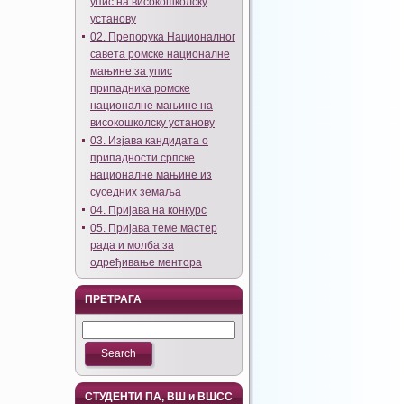
упис на високошколску
установу
02. Препорука Националног
савета ромске националне
мањине за упис
припадника ромске
националне мањине на
високошколску установу
03. Изјава кандидата о
припадности српске
националне мањине из
суседних земаља
04. Пријава на конкурс
05. Пријава теме мастер
рада и молба за
одређивање ментора
ПРЕТРАГА
СТУДЕНТИ ПА, ВШ и ВШСС