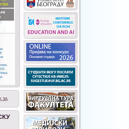
К ЗА
СКУ