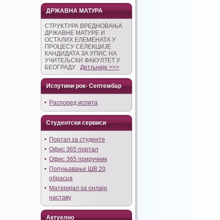
ДРЖАВНА МАТУРА
СТРУКТУРА ВРЕДНОВАЊА
ДРЖАВНЕ МАТУРЕ И
ОСТАЛИХ ЕЛЕМЕНАТА У
ПРОЦЕСУ СЕЛЕКЦИЈЕ
КАНДИДАТА ЗА УПИС НА
УЧИТЕЉСКИ ФАКУЛТЕТ У
БЕОГРАДУ
Детљније >>>
Испутини рок- Септембар
Распоред испита
Студентски сервиси
Портал за студенте
Офис 365 портал
Офис 365 приручник
Попуњавање ШВ 20
обрасца
Материјал за онлајн
наставу
Актуелно