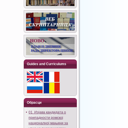
Guides and Curriculums
Обрасци
01. Изјава кандидата о
припадности ромској
националној мањини за