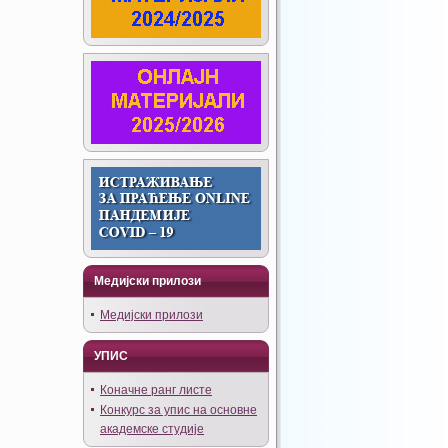
Медијски прилози
Медијски прилози
УПИС
Коначне ранг листе
Конкурс за упис на основне
академске студије