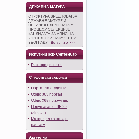
ДРЖАВНА МАТУРА
СТРУКТУРА ВРЕДНОВАЊА
ДРЖАВНЕ МАТУРЕ И
ОСТАЛИХ ЕЛЕМЕНАТА У
ПРОЦЕСУ СЕЛЕКЦИЈЕ
КАНДИДАТА ЗА УПИС НА
УЧИТЕЉСКИ ФАКУЛТЕТ У
БЕОГРАДУ
Детљније >>>
Испутини рок- Септембар
Распоред испита
Студентски сервиси
Портал за студенте
Офис 365 портал
Офис 365 приручник
Попуњавање ШВ 20
обрасца
Материјал за онлајн
наставу
Актуелно