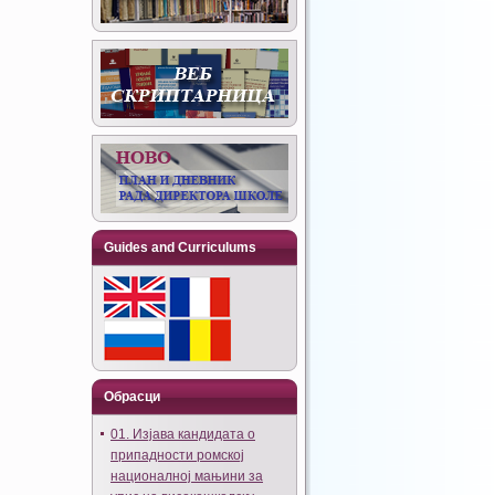
Guides and Curriculums
Обрасци
01. Изјава кандидата о
припадности ромској
националној мањини за