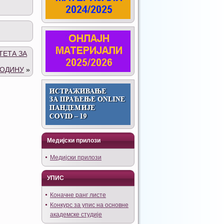
ТЕТА ЗА
ГОДИНУ
»
Медијски прилози
Медијски прилози
УПИС
Коначне ранг листе
Конкурс за упис на основне
академске студије