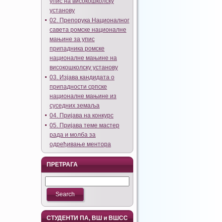
упис на високошколску
установу
02. Препорука Националног
савета ромске националне
мањине за упис
припадника ромске
националне мањине на
високошколску установу
03. Изјава кандидата о
припадности српске
националне мањине из
суседних земаља
04. Пријава на конкурс
05. Пријава теме мастер
рада и молба за
одређивање ментора
ПРЕТРАГА
СТУДЕНТИ ПА, ВШ и ВШСС